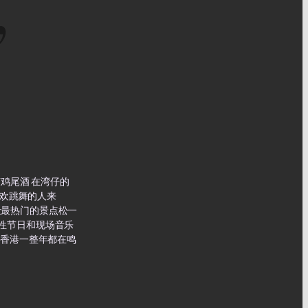
,
艺鸡尾酒 在湾仔的
喜欢跳舞的人来
引让最热门的景点松一
节性节日和现场音乐
 香港一整年都在鸣