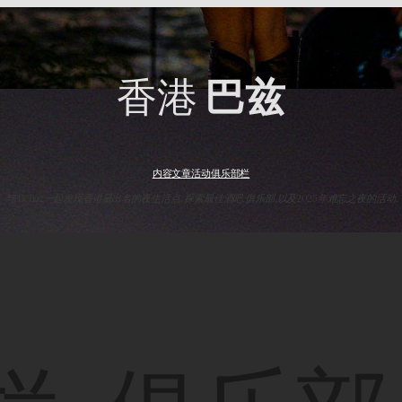
香港
巴兹
内容
文章
活动
俱乐部
栏
与HK Baz一起发现香港最出名的夜生活点. 探索最佳酒吧,俱乐部,以及2025年难忘之夜的活动.