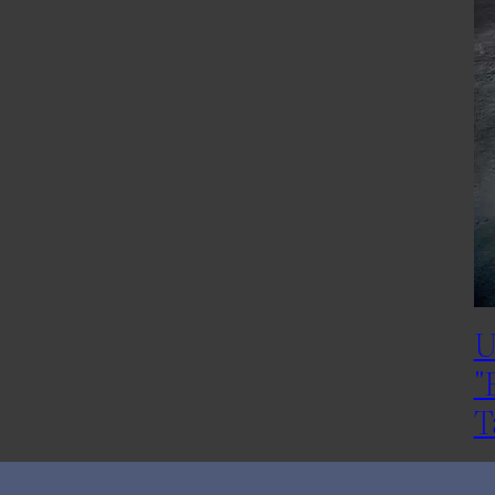
U
"
T