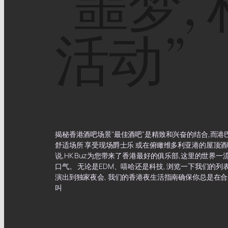
"噩梦,
活动
”
揭秘香港酒吧场景"最佳酒吧"是精致和兴奋的结合,而港巴
舒适场所 享受现场爵士乐 或在俯瞰维多利亚港的屋顶酒
说,HK Buz为您带来了香港最好的俱乐部,这里的世界
口气。 无论是EDM、嘻哈还是科技, 浏览一下我们的列表
演出到独家夜会, 我们的香港夜生活指南确保你总是在合
叫