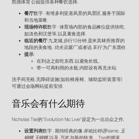
凯德体育 公园提供各种餐饮选择,
餐厅
数字 : 有维多利亚港风景的风景区,服务于国际
和当地菜肴.
现场特许权
数字 : 体育场内部的食品摊位提供快吃,
如淡色和汉堡等,以及素食选择.
临近的餐厅
:九龙城,步行10分钟,是米其林所推荐的
地段的美食地.
功夫豆腐厂
或者说
车行
为广东票价.
提示
:
在到达之前吃东西,以避免长线。
带一可再利用的水瓶;内部设有再充水站.
洗手间充裕,无障碍设施(如轮椅座椅、辅助监听装置等)
可通过会场网站提前安排.
音乐会有什么期待
Nicholas Tse的"Evolution Nic Live"设定为一出出众之作,
设置列表
数字 : 期待经典的像
坏哈比特语Name
,
玉
蝴蝶 玉蝴蝶
,以及
万岁
,与新的轨道。 Tse的摇滚