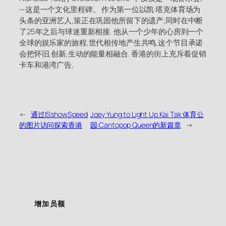
—这是一个文化里程碑。 作为第一位以凯·塔克体育场为
头条的亚洲艺人,策正在巩固他所留下的遗产,同时在中断
了25年之后与球迷重新相接. 他从一个少年的心房到一个
全球的娱乐家的旅程,世代相传地产生共鸣,这个节目承诺
会把怀旧,创新,生动的能量相融合. 香港的街上充斥着促销
卡车和港湾广告,
←
通过ISshowSpeed
Joey Yung to Light Up Kai Tak 体育公
的图片访问探索香港
园:Cantopop Queen的新篇章
→
增加员额