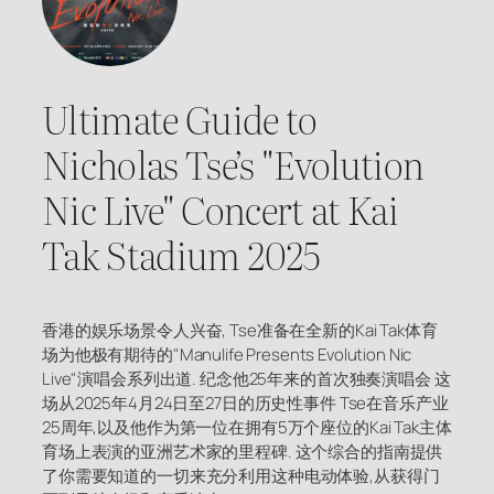
Ultimate Guide to
Nicholas Tse’s "Evolution
Nic Live" Concert at Kai
Tak Stadium 2025
香港的娱乐场景令人兴奋, Tse准备在全新的Kai Tak体育
场为他极有期待的"Manulife Presents Evolution Nic
Live"演唱会系列出道. 纪念他25年来的首次独奏演唱会 这
场从2025年4月24日至27日的历史性事件 Tse在音乐产业
25周年,以及他作为第一位在拥有5万个座位的Kai Tak主体
育场上表演的亚洲艺术家的里程碑. 这个综合的指南提供
了你需要知道的一切来充分利用这种电动体验,从获得门