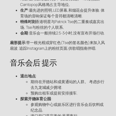
Cantopop风格将占主导地位,
生产
:最先进的照明,LED屏幕,和烟花会提升体验. 体
育场的音响保证每个音符都清晰清晰.
特殊时刻
香港明星与Patrick Tse的二重奏或嘉宾出
场, Tse与粉丝的个人联系,
会期
:音乐会一般持续2.5-3小时,没有宣布开场行动.
扇形提示
:带一根光棍或穿红色(Tse的签名颜色)来加入风
扇波. 追踪Instagram上的粉丝页面,供歌唱指南伴唱.
音乐会后 提示
退出地点
:
期待在开德站和成黄通站的人群。 考虑步行
去九龙城减少拥堵.
预购出租车或提前安排接车.
探索开德体育公园
:
参观购物中心或娱乐区进行音乐会后饮料或
纪念品.
港口前门是完美的 风景夜行。