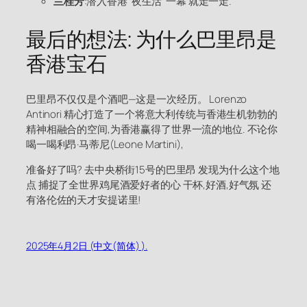
兰桂芳
:潜入香港"夜生活"一幕 就走一走.
最后的想法: 为什么巴里昂是
香港宝石
巴里昂不仅仅是个酒吧—这是一次经历。 Lorenzo
Antinori 精心打造了一个将意大利传统与香港生机勃勃的
精神相融合的空间,为香港赢得了世界一流的地位. 不论你
喝一喝利昂·马蒂尼(Leone Martini),
准备好了吗? 去中央桥街15号的巴里昂 发现为什么这个地
点 捕捉了全世界鸡尾酒爱好者的心 干杯,好酒,好气氛 还
有洛伦佐的天才安提诺里!
2025年4月2日 (中文(简体) ).