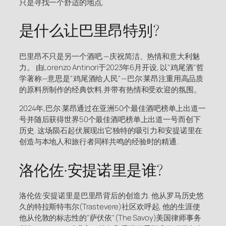
只是寻找一个舒适的地点,
是什么让巴里昂特别?
巴里昂不只是另一个酒吧,—庆祝简洁、热情和意大利魅
力。 由Lorenzo Antinori于2023年6月开设, 以"鸡尾酒"哲
学著称—意思是"鸡尾酒给人民"—巴尔·莱昂注重用高品质
的原料所制作的经典饮料,并带有热情和受欢迎的氛围。
2024年,巴尔·莱昂通过在亚洲50个最佳酒吧榜单上出道一
号并随后获得世界50个最佳酒吧榜单上出道一号而创下
历史. 这场陨石起伏展现出它独特的吸引力和安提诺里在
创造与本地人和旅行者同样共鸣的经验时的精通.
洛伦佐·安提诺里是谁?
洛伦佐·安提诺里是巴里昂背后的创造力. 他从罗马历史悠
久的特拉斯特韦尔(Trastevere)社区欢呼起, 他的生涯使
他从伦敦的标志性的"萨伏依"(The Savoy)美国律师事务