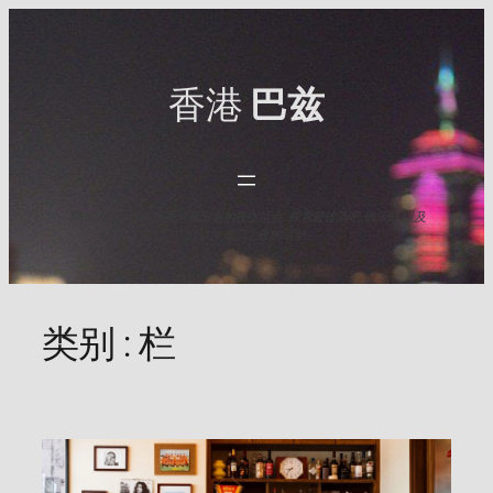
Skip
to
content
香港
巴兹
与HK Baz一起发现香港最出名的夜生活点. 探索最佳酒吧,俱乐部,以及
2025年难忘之夜的活动.
类别 :
栏