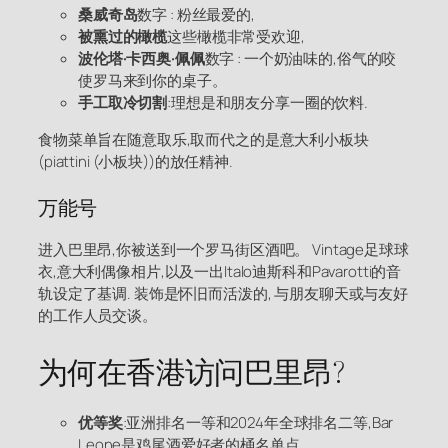
桑威奇岛
数字 : 粉丝最爱的,
被熏过的橄榄
这些橄榄非常受欢迎,
波伦塔·卡西奥·佩佩
数字 : 一个奶油味的,俗气的咬
使罗马来到你的桌子。
手工取冷切割
:理想是和朋友分享一圈的饮料.
食物菜单旨在随意取乐,取而代之的是意大利小板块
(piattini (小板块))的放任精神.
万能号
进入巴里昂,你被送到一个罗马街区酒吧。 Vintage足球球
衣,意大利偶像相片,以及一出Italo迪斯科和Pavarotti的音
轨设定了基调. 装饰是怀旧而活泼的, 与朋友聊天或与友好
的工作人员交谈。
为何在香港访问巴里昂?
优等奖
:亚洲排名一等和2024年全球排名二等,Bar
Leone是鸡尾酒爱好者的桶名单点.