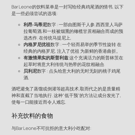
Bar Leone的饮料菜单是一封写给经典鸡尾酒的情书, 以下
是一些必须尝试的选项:
利昂·马蒂尼
数字 : 一部由图斯干人参,西西里人马萨
拉葡萄酒,和一枝被烟熏的橄榄甘蔗相融合而成的预
选杰作. 在传统马提尼上,
内格罗尼优祖
数字 : 一个轻而易举的季节性旋转 在
经典的内格罗尼, 注入了优祖 为新鲜的香港曲折。
有激情果实的斯普利兹
:这个充满活力的斯普林茨在
起草时将意大利传统与热带的花纹相融合.
贝利尼
数字 : 点头给意大利的无时无刻的桃子鸡尾
酒,
酒吧避免了蒸馏或倒灌等超高技术,取而代之的是质量精
神和直截了当地执行. 这种"低干预"的方法让成分发光了,
使每一口能接近而令人难忘.
补充饮料的食物
与Bar Leone不可抗拒的意大利小吃配对: