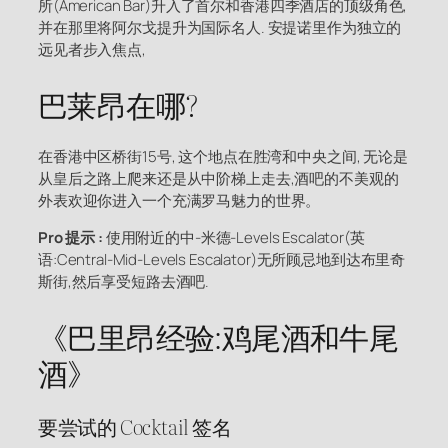
所(American Bar)升入了首尔和香港四季酒店的顶级角色,
并在那里将阿尔戈提升为国际名人. 安提诺里作为独立的
远见者步入焦点,
巴莱昂在哪?
在香港中区桥街15号, 这个地点在胜湾和中央之间, 无论是
从皇后之路上爬来还是从中阶梯上走去,酒吧的不美观的
外表欢迎你进入一个充满罗马魅力的世界。
Pro 提示 :
使用附近的中-米德-Levels Escalator(英
语:Central-Mid-Levels Escalator)无所顾忌地到达布里奇
斯街,然后享受短路去酒吧.
《巴里昂经验:鸡尾酒和牛尾
酒》
要尝试的 Cocktail 签名