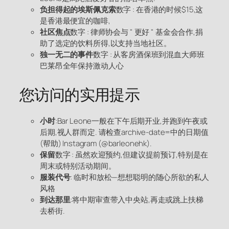
负担得起的埃斯佩克索
数字 : 在香港的时候$15,这
是香港最便宜的咖啡,
社区焦点
数字 : 律师协会与 " 更好 " 基金会合作,捐
助了选定的饮料所得,以支持当地社区。
独一无二的事件
数字 : 从客房酒保班到混血大师班
巴莱昂全年保持激动人心
您访问的实用提示
小时
:Bar Leone一般在下午后期开业,并跑到午夜或
后期,视人群而定. 请检查archive-date=中的日期值
(帮助) Instagram (@barleonehk).
保留
数字 : 虽然欢迎预约,但建议提前预订,特别是在
周末或特别活动期间。
服装代号
: 临时和放松—想想聪明的随心所欲的私人
风格
到达那里
:将中期审查带入中央站,再走或跳上扶梯
去桥街.