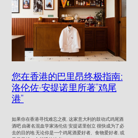
您在香港的巴里昂终极指南:
洛伦佐·安提诺里所著"鸡尾
港"
如果你在香港寻找难忘之夜, 这家意大利的鼓动式鸡尾酒
酒吧 由著名混血学家洛伦佐·安提诺里创立 很快成为了必
去的目的地 无论你是一个鸡尾酒爱好者、食物爱好者, 或