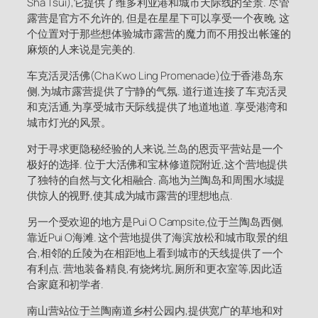
Sha Tsui),它提供了维多利亚港和城市天际线的全景. 尽管
露营是官方不允许的, 但是在星星下可以享受一个夜晚, 这
个位置对于那些想体验城市露营的魔力而不用投出帐篷的
麻烦的人来说是完美的.
车克活灵活佛(Cha Kwo Ling Promenade)位于香港岛东
侧,为城市露营提供了宁静的气氛. 道行道连接了车克活灵
和克活通,为享受城市天际线提供了地道地道. 享受港湾和
城市灯光的风景。
对于寻求更隐秘经验的人来说,兰岛的恩贡平营站是一个
极好的选择. 位于大活佛和宝林修道院附近,这个营地提供
了独特的自然与文化相融合. 高地为兰陶岛和周围水域提
供惊人的视野,使其成为城市露营的理想地点.
另一个受欢迎的地方是Pui O Campsite,位于兰陶岛西侧,
靠近Pui O海滩. 这个营地提供了海滨放松和城市取景的组
合,相邻的丘陵为在相距地上看到城市的天线提供了一个
有利点. 营地装备精良,有烧烤坑,厕所和更衣室等,因此适
合家庭和初学者.
南山营站位于兰陶南道乡村公园内,提供宽广的草地和对