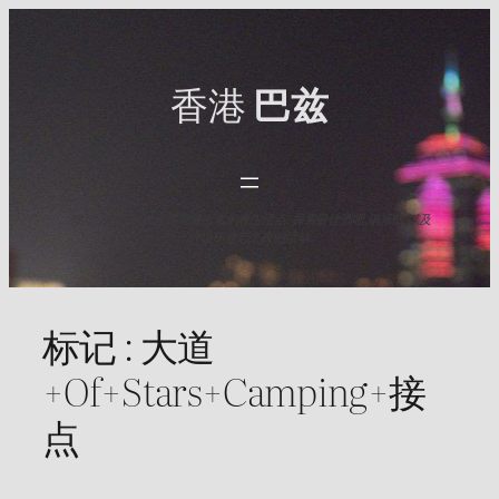
Skip
to
content
香港
巴兹
与HK Baz一起发现香港最出名的夜生活点. 探索最佳酒吧,俱乐部,以及
2025年难忘之夜的活动.
标记 :
大道
+Of+Stars+Camping+接
点