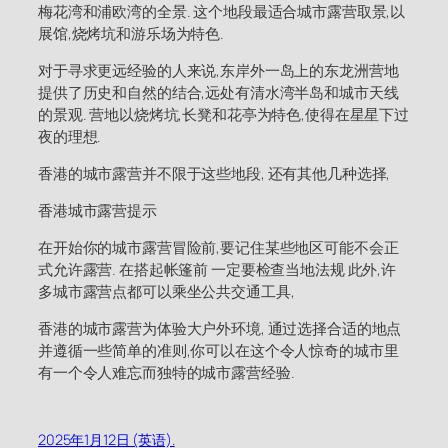
梅花湾和浦欧湾的全景. 这个地段最适合城市露营取景,以
展馆,烧烤坑和游乐场为特色.
对于寻求更远经验的人来说,东岸外一岛上的东龙洲营地
提供了历史和自然的结合,远处有清水湾半岛和城市天线
的景观. 营地以烧烤坑,长凳和花亭为特色,使得在星星下过
夜的理想.
香港的城市露营并不限于这些地段, 还有其他几种选择,
香港城市露营提示
在开始你的城市露营冒险前,要记住某些地区可能不会正
式允许露营. 在搭起帐篷前 一定要检查当地法规 此外,许
多城市露营点都可以乘坐公共交通工具,
香港的城市露营为体验大户外环境, 通过选择合适的地点
并遵循一些简单的准则,你可以在这个令人惊奇的城市里
有一个令人难忘而独特的城市露营经验.
2025年1月12日 (英语).