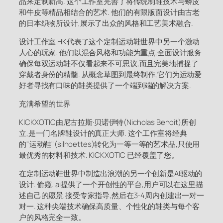
品来定制新高. 这个工作室完善了将传统制鞋技术与蟒皮
和牛皮等精品相结合的艺术. 他们的有限版面设计由古老
的日本织物所设计,展示了出众的风格和工艺美术融合.
设计工作室 HK代表了这个定制运动鞋世界中另一个激动
人心的玩家. 他们以混合风格和功能为重点,全面设计服务
确保每双运动鞋不仅看起来不可思议,而且完美地捕捉了
穿戴者身份的精髓. 从概念草图到最终制作,它们为运动爱
好者寻找有口味的鞋类提供了一个端到端的解决方案.
充满希望的世界
KICKXOTIC由尼古拉斯·贝诺伊特(Nicholas Benoit)所创
立,是一门名牌鞋设计的真正大师. 这个工作室将经典
的"运动鞋"(silhoettes)转化为一等一等的艺术品,只使用
最优秀的材料和技术. KICKXOTIC 已经覆盖了您。
在定制运动鞋世界中制造出浪潮的另一个创新是AI驱动的
设计. 偷窥. ai提供了一个开创性的平台,用户可以在这里描
述自己的愿景,接受专家指导,然后在3-4周内创建出一对一
对一. 这种尖端技术确保高质量、个性化的鞋类与每个客
户的风格完全一致。