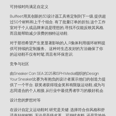
可持续时尚满足自定义
Bullfeet用其创新的3D设计器工具将定制到下一级,提供超
过50个材料和上千个组合. 有了批量订单的折扣,这个工作
室对于个人或品牌来说是理想的,寻找不仅能反映其风格,
而且能帮助减少浪费的独特运动鞋.
对于那些希望产生更显著影响的人,R集体利用循环材料提
供可持续的定制服务。 这种对生态友好的方法确保了你
的运动鞋不仅有时髦,而且有环保意识.
竞争与社区
由Sneaker Con SEA 2025和SPH Media组织的Design
Your Sneaker比赛为有抱负的设计者展示他们的创造力提
供了一个平台. 获奖者获得现金奖和有限版运动鞋,成为与
志同道合的个人相接,从行业中最优秀者学习的极好机会.
设计您的梦想对等
在设计自定义运动鞋时,研究是关键. 选择符合你风格和舒
适喜好的材料, 无论是高级皮革、可持续布料, 还是异地外