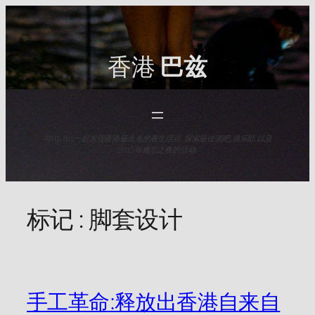
Skip
to
content
香港
巴兹
与HK Baz一起发现香港最出名的夜生活点. 探索最佳酒吧,俱乐部,以及
2025年难忘之夜的活动.
标记 :
脚套设计
手工革命:释放出香港自来自