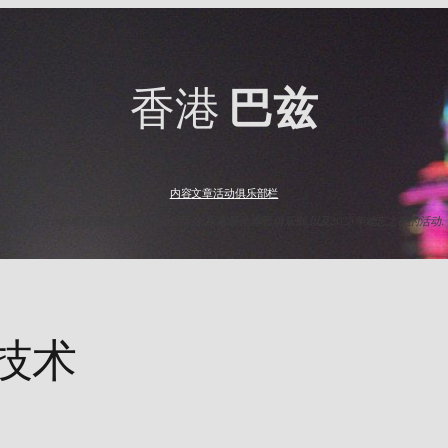
香港
巴兹
内容
文章
活动
俱乐部
栏
与HK Baz一起发现香港最出名的夜生活点. 探索最佳酒吧,俱乐部,以及2025年难忘之夜的活动.
-技术