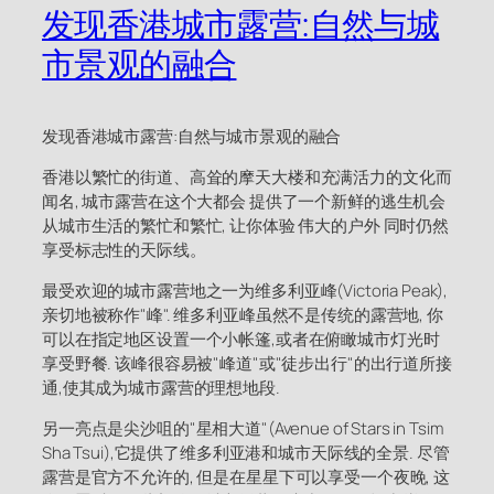
发现香港城市露营:自然与城
市景观的融合
发现香港城市露营:自然与城市景观的融合
香港以繁忙的街道、高耸的摩天大楼和充满活力的文化而
闻名, 城市露营在这个大都会 提供了一个新鲜的逃生机会
从城市生活的繁忙和繁忙, 让你体验 伟大的户外 同时仍然
享受标志性的天际线。
最受欢迎的城市露营地之一为维多利亚峰(Victoria Peak),
亲切地被称作"峰". 维多利亚峰虽然不是传统的露营地, 你
可以在指定地区设置一个小帐篷,或者在俯瞰城市灯光时
享受野餐. 该峰很容易被"峰道"或"徒步出行"的出行道所接
通,使其成为城市露营的理想地段.
另一亮点是尖沙咀的"星相大道"(Avenue of Stars in Tsim
Sha Tsui),它提供了维多利亚港和城市天际线的全景. 尽管
露营是官方不允许的, 但是在星星下可以享受一个夜晚, 这