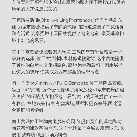
个位置对于那些想体验城市露营的魔力而不用投出帐篷的
麻烦的人来说是完美的.
车克活灵活佛(Cha Kwo Ling Promenade)位于香港岛东
侧,为城市露营提供了宁静的气氛. 道行道连接了车克活灵
和克活通,为享受城市天际线提供了地道地道. 享受港湾和
城市灯光的风景。
对于寻求更隐秘经验的人来说,兰岛的恩贡平营站是一个
极好的选择. 位于大活佛和宝林修道院附近,这个营地提供
了独特的自然与文化相融合. 高地为兰陶岛和周围水域提
供惊人的视野,使其成为城市露营的理想地点.
另一个受欢迎的地方是Pui O Campsite,位于兰陶岛西侧,
靠近Pui O海滩. 这个营地提供了海滨放松和城市取景的组
合,相邻的丘陵为在相距地上看到城市的天线提供了一个
有利点. 营地装备精良,有烧烤坑,厕所和更衣室等,因此适
合家庭和初学者.
南山营站位于兰陶南道乡村公园内,提供宽广的草地和对
梅花湾和浦欧湾的全景. 这个地段最适合城市露营取景,以
展馆,烧烤坑和游乐场为特色.