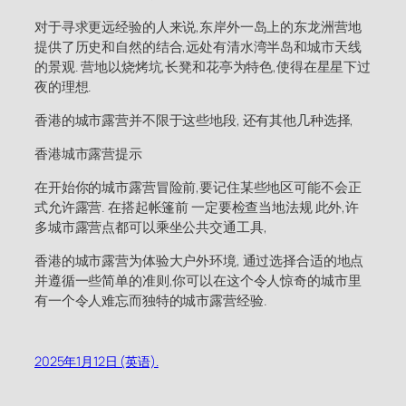
对于寻求更远经验的人来说,东岸外一岛上的东龙洲营地
提供了历史和自然的结合,远处有清水湾半岛和城市天线
的景观. 营地以烧烤坑,长凳和花亭为特色,使得在星星下过
夜的理想.
香港的城市露营并不限于这些地段, 还有其他几种选择,
香港城市露营提示
在开始你的城市露营冒险前,要记住某些地区可能不会正
式允许露营. 在搭起帐篷前 一定要检查当地法规 此外,许
多城市露营点都可以乘坐公共交通工具,
香港的城市露营为体验大户外环境, 通过选择合适的地点
并遵循一些简单的准则,你可以在这个令人惊奇的城市里
有一个令人难忘而独特的城市露营经验.
2025年1月12日 (英语).