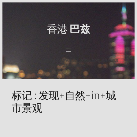
Skip
to
content
香港
巴兹
与HK Baz一起发现香港最出名的夜生活点. 探索最佳酒吧,俱乐部,以及
2025年难忘之夜的活动.
标记 :
发现+自然+in+城
市景观