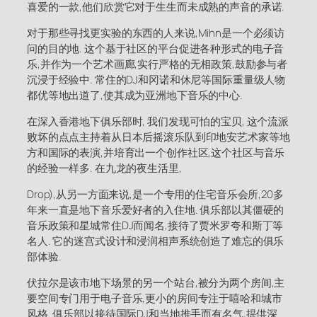
喜爱的一款,他们欣赏它对于生生而未成熟的声音的承诺.
对于那些寻找更实验的东西的人来说,Mihn是一个必须访
问的目的地. 这个基于社区的平台促进各种形式的电子音
乐,并作为一个艺术画廊,实行严格的无相政策,鼓励参与者
沉浸于经验中. 常住的DJ和冈诺和休尼等国际重量级人物
都优等地出道了,使其成为亚洲地下音乐的中心.
在深入香港地下俱乐部时, 我们发现可怕的宝贝, 这个流派
败坏的点点主持着从日本后摇滚乐队到印地安艺术家等地
方和国际的表演,并培育出一个创作社区,这个社区与音乐
的经验一样多. 在九龙的夜生活里,
Drop),从另一方面来说,是一个专用的住宅音乐会所,20多
年来一直是地下音乐爱好者的入住地. 俱乐部以其僵硬的
音乐政策和星城常住DJ而闻名,接待了贾米罗夸和斯丁等
名人. 它的迷宫式设计和浸润相声系统创造了难忘的俱乐
部体验.
伏拉尔是该市地下场景的另一个站台,被分为两个房间,主
要空间专门用于电子音乐,更小的房间专注于嘻哈和城市
风格. 俱乐部以接待国际DJ和当地推手而有名气,提供深