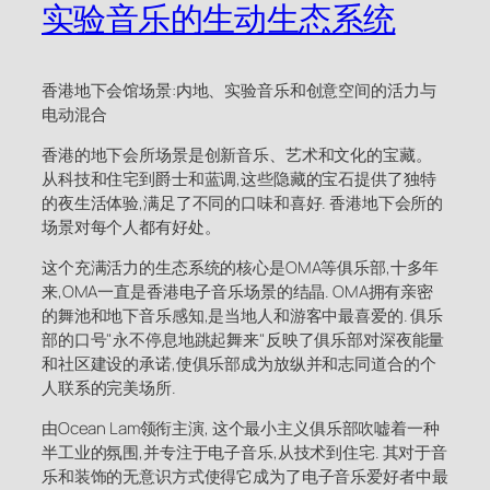
实验音乐的生动生态系统
香港地下会馆场景:内地、实验音乐和创意空间的活力与
电动混合
香港的地下会所场景是创新音乐、艺术和文化的宝藏。
从科技和住宅到爵士和蓝调,这些隐藏的宝石提供了独特
的夜生活体验,满足了不同的口味和喜好. 香港地下会所的
场景对每个人都有好处。
这个充满活力的生态系统的核心是OMA等俱乐部,十多年
来,OMA一直是香港电子音乐场景的结晶. OMA拥有亲密
的舞池和地下音乐感知,是当地人和游客中最喜爱的. 俱乐
部的口号"永不停息地跳起舞来"反映了俱乐部对深夜能量
和社区建设的承诺,使俱乐部成为放纵并和志同道合的个
人联系的完美场所.
由Ocean Lam领衔主演, 这个最小主义俱乐部吹嘘着一种
半工业的氛围,并专注于电子音乐,从技术到住宅. 其对于音
乐和装饰的无意识方式使得它成为了电子音乐爱好者中最