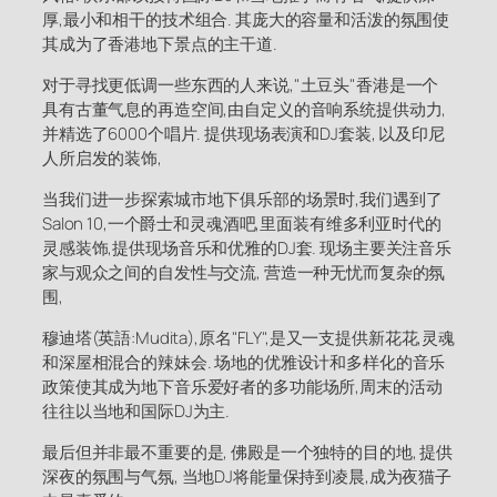
厚,最小和相干的技术组合. 其庞大的容量和活泼的氛围使
其成为了香港地下景点的主干道.
对于寻找更低调一些东西的人来说,"土豆头"香港是一个
具有古董气息的再造空间,由自定义的音响系统提供动力,
并精选了6000个唱片. 提供现场表演和DJ套装, 以及印尼
人所启发的装饰,
当我们进一步探索城市地下俱乐部的场景时,我们遇到了
Salon 10,一个爵士和灵魂酒吧,里面装有维多利亚时代的
灵感装饰,提供现场音乐和优雅的DJ套. 现场主要关注音乐
家与观众之间的自发性与交流, 营造一种无忧而复杂的氛
围,
穆迪塔(英語:Mudita),原名"FLY",是又一支提供新花花,灵魂
和深屋相混合的辣妹会. 场地的优雅设计和多样化的音乐
政策使其成为地下音乐爱好者的多功能场所,周末的活动
往往以当地和国际DJ为主.
最后但并非最不重要的是, 佛殿是一个独特的目的地, 提供
深夜的氛围与气氛, 当地DJ将能量保持到凌晨,成为夜猫子