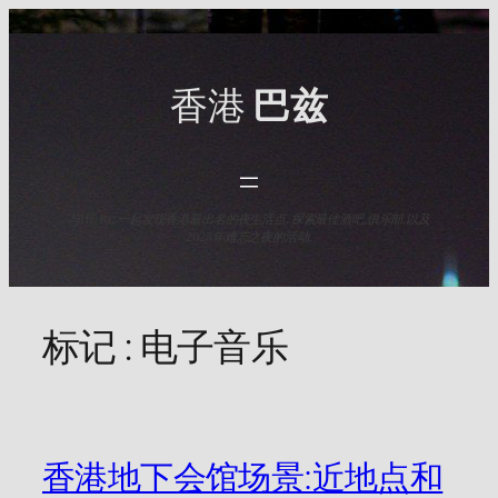
Skip
to
content
香港
巴兹
与HK Baz一起发现香港最出名的夜生活点. 探索最佳酒吧,俱乐部,以及
2025年难忘之夜的活动.
标记 :
电子音乐
香港地下会馆场景:近地点和