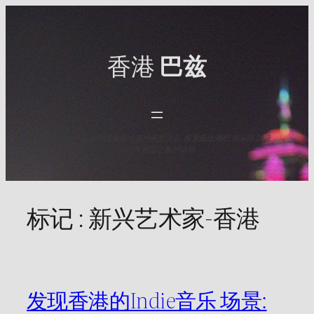
Skip
to
content
香港
巴兹
与HK Baz一起发现香港最出名的夜生活点. 探索最佳酒吧,俱乐部,以及
2025年难忘之夜的活动.
标记 :
新兴艺术家-香港
发现香港的Indie音乐 场景: