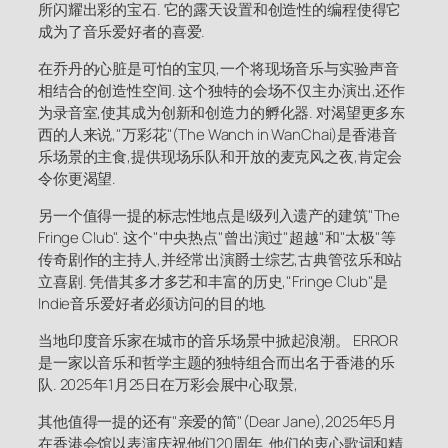
所闪耀出彩的宝石. 它的露天设置和创造性的编程使得它
成为了音乐爱好者的喜爱.
在乔丹的心脏是可怕的宝贝,一个将现场音乐与实验声音
相结合的创造性空间. 这个独特的会场不仅主办演出,还作
为录音室,使其成为创新和创造力的孵化器. 对渴望更多东
西的人来说,"万彩花"(The Wanch in WanChai)是香港音
乐场景的主食,提供现场乐队和开放的麦克风之夜,肯定会
令你更渴望.
另一个值得一提的标志性地点是I级列入遗产的建筑"The
Fringe Club". 这个"中央热点"曾出演过"超越"和"太极"等
传奇剧作的主持人,并经常出演爵士综艺,古典管弦乐和站
立喜剧. 凭借其多才多艺和丰富的历史,"Fringe Club"是
Indie音乐爱好者必须访问的目的地.
当地印度音乐家在城市的音乐场景中掀起浪潮。 ERROR
是一家以音乐和哲学主题的独特组合而出名于香港的乐
队. 2025年1月25日在万彩会展中心取景,
其他值得一提的还有"亲爱的简"(Dear Jane),2025年5月
在香港会馆以表演庆祝他们20周年. 他们的衷心歌词和精