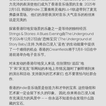
力充沛的表演使他们成为了香港音乐场景的主食. 2025年
2月5日, 韩国的Indie 三重奏将灵魂的Lo-fi轨迹带到了麦克
弗森体育场。 他们的亲密表演对音乐,大气音乐的粉丝来
说是完美的.
探索香港印地安场景的乐趣之一是等待的独特经历.
Strings & Stories: A Blues Evening由The Underground
于2024年12月27日由"恐怖宝贝"(The Underground at
Story Baby)主持,为将自己浸入"蓝色"的生动能量中提供
了一个难得的机会. 香港的Creamfields将于3月8-9日在中
港前港举办电子音乐节。
对未发动的香港印地安人来说, 但别害怕! 追踪"地
下"和"宋克克"等网站的本地上市情况,随时了解即将到来
的演出和活动. 支持新兴的艺术家们, 也不要害怕与社群合
作,
香港的Indie音乐场景是创造力和才华的宝库, 这些场馆和
艺术家一定会留下长久的印象。 因此,你来将自己浸入城
市充满活力的风景中 — — 你永远不知道你会发现什么隐
藏的宝石。