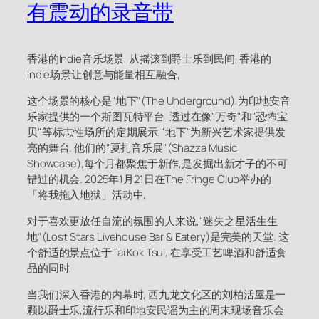
有震动的录音带
香港的Indie音乐场景, 从摇滚到爵士乐到民间, 香港的
Indie场景让创意与能量相互融合,
这个场景的核心是"地下"(The Underground),为印地安音
乐家提供的一个斯图瓦特平台. 透过在像"万奇"和"恐怖宝
贝"等标志性场所的定期展示,"地下"为新兴艺术家提供发
亮的舞台. 他们的"夏扎音乐展"(Shazza Music
Showcase),每个月都聚焦于新作,是发掘出新才子的不可
错过的机会. 2025年1月21日在The Fringe Club举办的
「将我拖入地狱」活动中,
对于喜欢更放任自流的氛围的人来说,"迷失之星活生生
地"(Lost Stars Livehouse Bar & Eatery)是完美的天堂. 这
个舒适的景点位于Tai Kok Tsui, 在享受工艺啤酒和舒适食
品的同时,
当我们深入香港的内幕时, 西九龙文化区的刘柏活屋是一
颗以爵士乐,流行乐和印地安民谣为主的周末现场音乐会