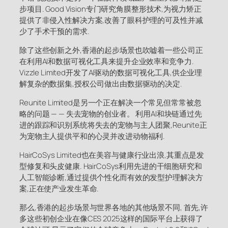
步项目. Good Vision专门研究角膜整形技术,为视力矫正
提供了非侵入性解决方案,改善了眼科护理的可及性并减
少了手术干预的需求.
除了这些创新之外,香港的起步场景也吹嘘着一些公司正
在利用AI和数据可视化工具来提升企业效率和竞争力.
Vizzle Limited开发了AI驱动的数据可视化工具,供企业理
解复杂的数据集,授权公司做出由数据驱动的决定.
Reunite Limited是另一个正在解决一个常见但常常被忽
略的问题 — — 失去宠物的创业者。 利用AI和块链通过先
进的跟踪和识别系统将失去的宠物与主人团聚,Reunite正
为宠物主人提供平和的心灵并改进动物福利.
HairCoSys Limited也在美容与健康行业出浪,其重点是发
型修复和头皮健康. HairCoSys利用先进的干细胞研究和
人工智能诊断,通过提供个性化而有效的发型护理解决方
案,正在使产业发生革命.
那么,香港的起步场景与世界各地的其他场景不同, 首先,许
多这些初创企业在像CES 2025这样的国际平台上获得了