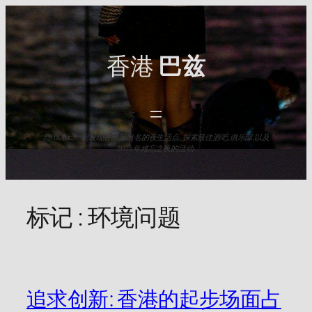
Skip
to
content
香港
巴兹
与HK Baz一起发现香港最出名的夜生活点. 探索最佳酒吧,俱乐部,以及
2025年难忘之夜的活动.
标记 :
环境问题
追求创新: 香港的起步场面占