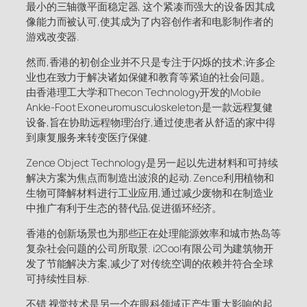
最小的三轴微平面稳定器, 这个紧凑而强大的设备因其成
像能力而被认可,使其成为了内容创作者和电影制作者的
游戏改变器.
然而,香港的初创企业并不只是专注于闪烁的技术;许多企
业也在致力于解决诸如保健和教育等紧迫的社会问题。
由香港理工大学和Thecon Technology开发的Mobile
Ankle-Foot Exoneuromusculoskeleton是一款远程复健
设备,旨在协助远程物理治疗,通过使患者从舒适的家中得
到康复服务来转变医疗保健.
Zence Object Technology是另一起以先进材料和可持续
解决方案为焦点而制造出波浪的起动. Zence利用植物和
生物可降解材料进行工业应用,通过减少废物和在制造业
中推广有利于生态的替代品,促进循环经济。
香港的创新场景也为那些正在处理能源效率和城市热岛等
复杂社会问题的公司所取景. i2Cool有限公司为建筑物开
发了节能解决方案,减少了对传统空调的依赖并符合全球
可持续性目标.
不错 视觉技术是另一个在眼科领域正产生重大影响的起