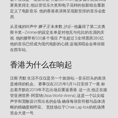
莱美奖得主,他以管弦乐大奖和电子花样的创新组合重新
定义了电影音乐. 他的香港表演将呈现新安排的音乐会套
房,
从灵魂的叫声中
狮子王
未来数
沙丘
—他赢得了第二次奥
斯卡奖—Zimmer的设定名单是对他无与伦比的生涯的庆
祝. 他的腰带有500多个项目 产生超过 $全球票房280亿
他的音乐已经成为现代电影的心跳 这场演唱会会将你留
在西车站。
香港为什么在响起
汉斯·齐默 生活不仅仅是另一个旅游站,—音乐巨头的表演
是难得的机会。 赛事仅在2025年5月14日安排了一夜,标
志着齐默在2019年不忘出场后重返香港. 这一次,他正在接
管亚洲世界-阿雷纳(Asia World-Arena),这是一个以尖端
声学和宽敞设计而出名的会场,确保每张音符都与晶体清
晰的精确度相呼应。 竞技场位于Chek Lap Kok的机场博
览会大道一号,