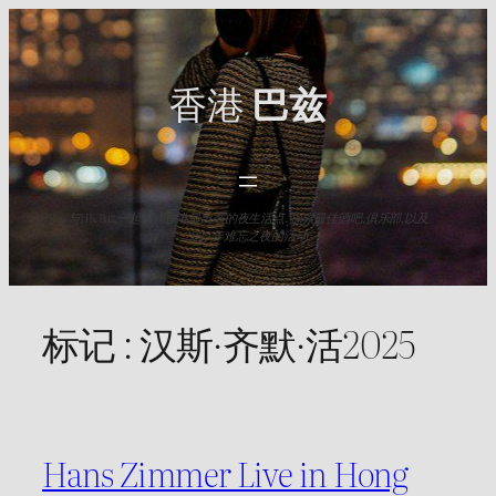
Skip
to
content
香港
巴兹
与HK Baz一起发现香港最出名的夜生活点. 探索最佳酒吧,俱乐部,以及
2025年难忘之夜的活动.
标记 :
汉斯·齐默·活2025
Hans Zimmer Live in Hong