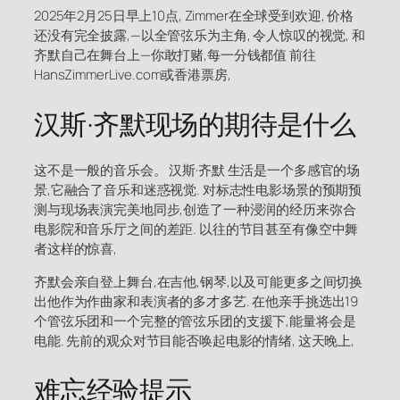
2025年2月25日早上10点, Zimmer在全球受到欢迎, 价格
还没有完全披露,—以全管弦乐为主角, 令人惊叹的视觉, 和
齐默自己在舞台上—你敢打赌,每一分钱都值 前往
HansZimmerLive.com或香港票房,
汉斯·齐默现场的期待是什么
这不是一般的音乐会。 汉斯·齐默 生活是一个多感官的场
景,它融合了音乐和迷惑视觉. 对标志性电影场景的预期预
测与现场表演完美地同步,创造了一种浸润的经历来弥合
电影院和音乐厅之间的差距. 以往的节目甚至有像空中舞
者这样的惊喜,
齐默会亲自登上舞台,在吉他,钢琴,以及可能更多之间切换
出他作为作曲家和表演者的多才多艺. 在他亲手挑选出19
个管弦乐团和一个完整的管弦乐团的支援下,能量将会是
电能. 先前的观众对节目能否唤起电影的情绪, 这天晚上,
难忘经验提示