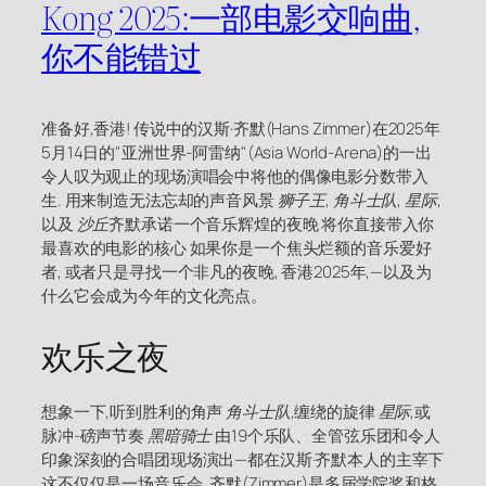
Kong 2025:一部电影交响曲,
你不能错过
准备好,香港! 传说中的汉斯·齐默(Hans Zimmer)在2025年
5月14日的"亚洲世界-阿雷纳"(Asia World-Arena)的一出
令人叹为观止的现场演唱会中将他的偶像电影分数带入
生. 用来制造无法忘却的声音风景
狮子王
,
角斗士队
,
星际
,
以及
沙丘
齐默承诺一个音乐辉煌的夜晚 将你直接带入你
最喜欢的电影的核心 如果你是一个焦头烂额的音乐爱好
者, 或者只是寻找一个非凡的夜晚, 香港2025年,—以及为
什么它会成为今年的文化亮点。
欢乐之夜
想象一下,听到胜利的角声
角斗士队
,缠绕的旋律
星际
,或
脉冲-磅声节奏
黑暗骑士
由19个乐队、全管弦乐团和令人
印象深刻的合唱团现场演出—都在汉斯·齐默本人的主宰下
这不仅仅是一场音乐会, 齐默(Zimmer)是多届学院奖和格