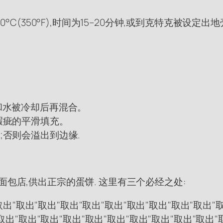
0°C(350°F),时间为15–20分钟,或到克特克被设
油和水被冷却后再混合。
无瑕疵的平滑填充。
;否则会溢出到边缘.
包店,供出正宗的蛋饼. 这里有三个必经之处:
"取出"取出"取出"取出"取出"取出"取出"取出"取出"取出"
取出"取出"取出"取出"取出"取出"取出"取出"取出"取出"