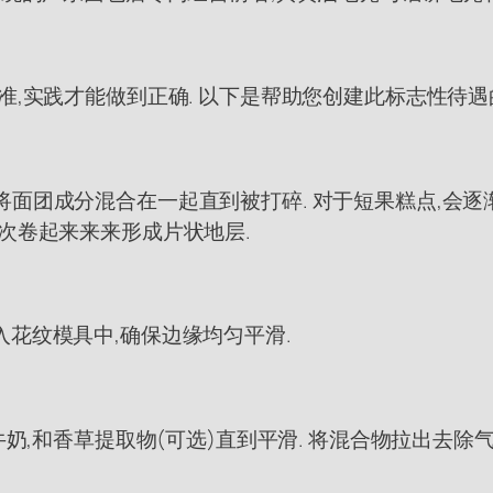
准,实践才能做到正确. 以下是帮助您创建此标志性待遇
将面团成分混合在一起直到被打碎. 对于短果糕点,会逐
次卷起来来来形成片状地层.
花纹模具中,确保边缘均匀平滑.
牛奶,和香草提取物(可选)直到平滑. 将混合物拉出去除气