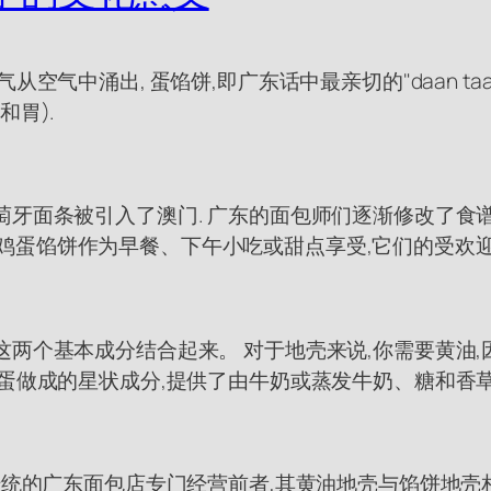
空气中涌出, 蛋馅饼,即广东话中最亲切的"daan ta
胃).
牙面条被引入了澳门. 广东的面包师们逐渐修改了食谱
的主食. 今天,鸡蛋馅饼作为早餐、下午小吃或甜点享受,它们的
两个基本成分结合起来。 对于地壳来说,你需要黄油,
鸡蛋做成的星状成分,提供了由牛奶或蒸发牛奶、糖和香草
传统的广东面包店专门经营前者,其黄油地壳与馅饼地壳相类