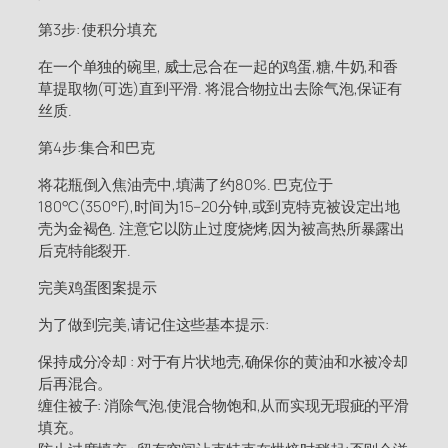
第3步: 使积分填充
在一个单独的碗里, 威士忌合在一起的鸡蛋,糖,牛奶,和香
草提取物(可选)直到平滑. 将混合物拉出去除气泡,保证有
丝质.
第4步:集合和巴克
将花瓶倒入焦油壳中,填满了约80%. 巴克位于
180°C(350°F),时间为15–20分钟,或到克特克被设定出地
壳为金褐色. 注意它以防止过度烧烤,因为被高热所暴露出
后克特能裂开.
完美鸡蛋图案提示
为了做到完美,请记住这些基本提示:
保持成分冷却 : 对于有片状地壳,确保你的黄油和水被冷却
后再混合。
缠住被子: 消除气泡,使混合物饱和,从而实现无瑕疵的平滑
填充。