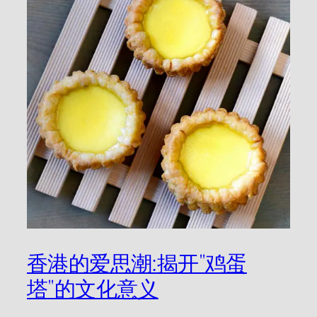
香港的爱思潮:揭开"鸡蛋
塔"的文化意义