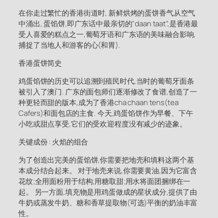
在你走过繁忙的香港街道时, 新鲜烘烤的蛋饼香气从空气
中涌出, 蛋馅饼,即广东话中最亲切的"daan taat",是香港最
受人喜爱的糕点之一,葡萄牙语和广东语的美味融合影响,
捕捉了当地人和游客的心(和胃).
香港蛋饼简史
鸡蛋馅饼的历史可以追溯到殖民时代,当时的葡萄牙面条
被引入了澳门. 广东的面包师们逐渐修改了食谱,创造了一
种更轻而甜的版本,成为了香港cha chaan tens(tea
Cafers)和面包店的主食. 今天,鸡蛋馅饼作为早餐、下午
小吃或甜点享受,它们的受欢迎程度没有减少的迹象。
关键成份 : 火焰的组合
为了创造出完美的蛋馅饼,你需要把地壳和填料这两个基
本成分结合起来。 对于地壳来说,你需要黄油,因为它富含
花纹;全用面粉用于结构;用糖取甜;用水将面团捆绑在一
起。 另一方面,填充物是用鸡蛋做成的星状成分,提供了由
牛奶或蒸发牛奶、糖和香草提取物(可选)平衡的奶油丰富
性。