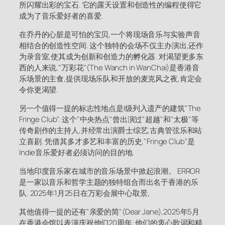
所闪耀出彩的宝石. 它的露天设置和创造性的编程使得它
成为了音乐爱好者的喜爱.
在乔丹的心脏是可怕的宝贝,一个将现场音乐与实验声音
相结合的创造性空间. 这个独特的会场不仅主办演出,还作
为录音室,使其成为创新和创造力的孵化器. 对渴望更多东
西的人来说,"万彩花"(The Wanch in WanChai)是香港音
乐场景的主食,提供现场乐队和开放的麦克风之夜,肯定会
令你更渴望.
另一个值得一提的标志性地点是I级列入遗产的建筑"The
Fringe Club". 这个"中央热点"曾出演过"超越"和"太极"等
传奇剧作的主持人,并经常出演爵士综艺,古典管弦乐和站
立喜剧. 凭借其多才多艺和丰富的历史,"Fringe Club"是
Indie音乐爱好者必须访问的目的地.
当地印度音乐家在城市的音乐场景中掀起浪潮。 ERROR
是一家以音乐和哲学主题的独特组合而出名于香港的乐
队. 2025年1月25日在万彩会展中心取景,
其他值得一提的还有"亲爱的简"(Dear Jane),2025年5月
在香港会馆以表演庆祝他们20周年. 他们的衷心歌词和精