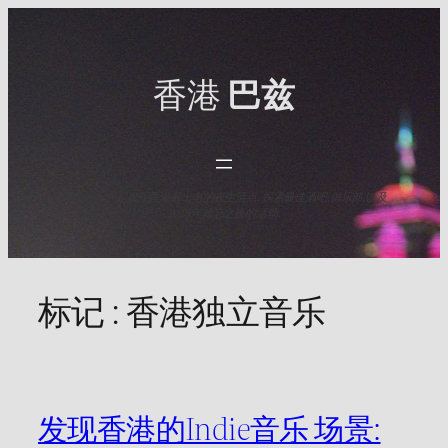
Skip
to
content
香港
巴兹
与HK Baz一起发现香港最出名的夜生活点. 探索最佳酒吧,俱乐部,以及
2025年难忘之夜的活动.
标记 :
香港独立音乐
发现香港的Indie音乐 场景: