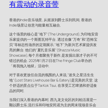
有震动的录音带
香港的Indie音乐场景, 从摇滚到爵士乐到民间, 香港的
Indie场景让创意与能量相互融合,
这个场景的核心是"地下"(The Underground),为印地安音
乐家提供的一个斯图瓦特平台. 透过在像"万奇"和"恐怖宝
贝"等标志性场所的定期展示,"地下"为新兴艺术家提供发
亮的舞台. 他们的"夏扎音乐展"(Shazza Music
Showcase),每个月都聚焦于新作,是发掘出新才子的不可
错过的机会. 2025年1月21日在The Fringe Club举办的
「将我拖入地狱」活动中,
对于喜欢更放任自流的氛围的人来说,"迷失之星活生生
地"(Lost Stars Livehouse Bar & Eatery)是完美的天堂. 这
个舒适的景点位于Tai Kok Tsui, 在享受工艺啤酒和舒适食
品的同时,
当我们深入香港的内幕时, 西九龙文化区的刘柏活屋是一
颗以爵士乐,流行乐和印地安民谣为主的周末现场音乐会