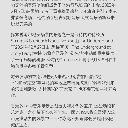
力充沛的表演使他们成为了香港音乐场景的主食. 2025年
2月5日, 韩国的Indie 三重奏将灵魂的Lo-fi轨迹带到了麦克
弗森体育场。 他们的亲密表演对音乐,大气音乐的粉丝来
说是完美的.
探索香港印地安场景的乐趣之一是等待的独特经历.
Strings & Stories: A Blues Evening由The Underground
于2024年12月27日由"恐怖宝贝"(The Underground at
Story Baby)主持,为将自己浸入"蓝色"的生动能量中提供
了一个难得的机会. 香港的Creamfields将于3月8-9日在中
港前港举办电子音乐节。
对未发动的香港印地安人来说, 但别害怕! 追踪"地
下"和"宋克克"等网站的本地上市情况,随时了解即将到来
的演出和活动. 支持新兴的艺术家们, 也不要害怕与社群合
作,
香港的Indie音乐场景是创造力和才华的宝库, 这些场馆和
艺术家一定会留下长久的印象。 因此,你来将自己浸入城
市充满活力的风景中 — — 你永远不知道你会发现什么隐
藏的宝石。