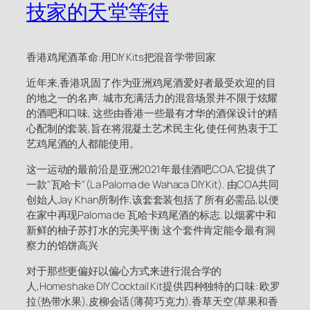
技家的天堂等待
香港鸡尾酒革命:用DIY Kits把混音学带回家
近年来,香港巩固了作为亚洲鸡尾酒爱好者最受欢迎的目
的地之一的名声. 城市充满活力的混音场景并不限于炫耀
的酒吧和口味, 这些由香港一些最有才华的酒保设计的精
心配制的套装,旨在将混凝土艺术民主化,使任何热衷于工
艺鸡尾酒的人都能使用。
这一运动的最前沿是亚洲2021年最佳酒吧COA,它提供了
一款"瓦哈卡"(La Paloma de Wahaca DIY Kit). 由COA共同
创始人Jay Khan所制作,该套套装包括了所有必需品,以便
在家中再现Paloma de 瓦哈卡鸡尾酒的标志. 以烟雾中和
新鲜的柚子苏打水的完美平衡 这个套件肯定能令最有洞
察力的馅饼高兴
对于那些更偏好以偏心方式来进行混合学的
人,Homeshake DIY Cocktail Kit提供四种独特的口味: 欧罗
拉(热带水果),皮柳会话(薄荷巧克力),香草天空(草果和香