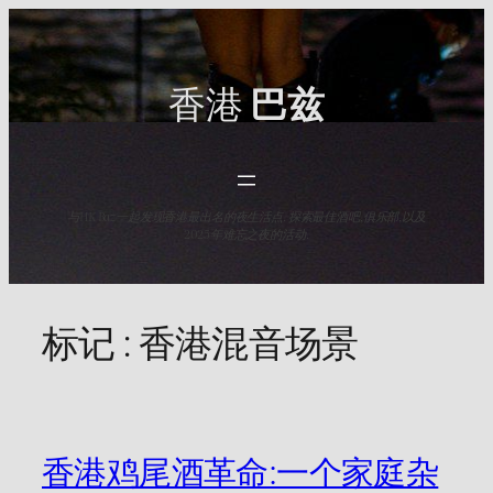
Skip
to
content
香港
巴兹
与HK Baz一起发现香港最出名的夜生活点. 探索最佳酒吧,俱乐部,以及
2025年难忘之夜的活动.
标记 :
香港混音场景
香港鸡尾酒革命:一个家庭杂