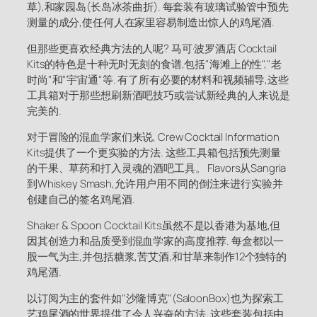
草),和家园岛(长岛冰茶曲折). 每套装有玻璃试验管中预先
测量的成分,使任何人在家里容易制造出惊人的鸡尾酒.
但那些更喜欢经典方法的人呢? 马可·波罗酒店 Cocktail
Kits的特色是十种无时无刻的食谱,包括"海滩上的性","老
时尚"和"宇宙通"等. 有了所有必要的材料和视频辅导,这些
工具箱对于那些想刷新酒吧技巧或尝试新经典的人来说是
完美的.
对于冒险的混血学家们来说, Crew Cocktail Information
Kits提供了一个更实验的方法. 这些工具箱包括预先测量
的干果、草药和打入灵魂的酒吧工具。 Flavors从Sangria
到Whiskey Smash,允许用户用不同的倒注来进行实验并
创建自己的签名鸡尾酒.
Shaker & Spoon Cocktail Kits虽然不是以香港为基地,但
因其创造力和品质受到混血学家的高度推荐. 每盒都以一
股一气为主,并包括糖浆,苦艾酒,和甘草来制作12个独特的
鸡尾酒.
以订阅为主的套件如"沙隆博克"(SaloonBox)也为探索工
艺鸡尾酒的世界提供了令人兴奋的方法. 这些套装包括由