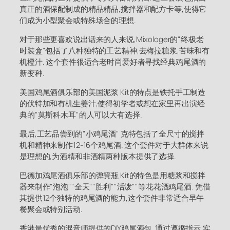
真正的酒保配制成的精品精品,搅拌器和配方卡等,使得它
们成为小型聚会或特殊场合的理想.
对于那些更喜欢说出话来的人来说,Mixologer的"终极老
时装盒"包括了八种独特的工艺精神,去梅拉糖浆,苦味和有
机橙汁. 这个套件很适合老时尚爱好者寻找经典鸡尾酒的
新变种.
美国鸡尾酒俱乐部的美国泥浆 Kit的特点是铁托手工制造
的伏特加和有机生姜汁,使得初学者或想在家里再出演经
典的"莫斯科木耳"的人可以大有选择.
最后,工艺品尝到的"小鸡尾酒" 克特包括了全尺寸的搅拌
机和精神来制作12-16个鸡尾酒. 这个套件对于大群体来说
是理想的,为酒精和非酒精两种版本提供了选择.
巴德加鸡尾酒俱乐部的弹簧瓶 Kit的特色是用糖浆和搅拌
器来制作"泡泡""全天""胜利""活泼""等花花酒鸡尾酒. 凭借
其提供12个独特的鸡尾酒的能力,这个套件非常适合早午
餐聚会或特别活动.
香港最优秀的混音师提供的DIY鸡尾酒包, 通过遵循指示,实