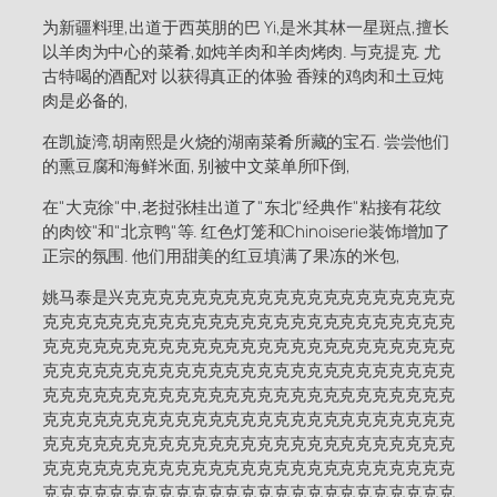
为新疆料理,出道于西英朋的巴 Yi,是米其林一星斑点,擅长
以羊肉为中心的菜肴,如炖羊肉和羊肉烤肉. 与克提克. 尤
古特喝的酒配对 以获得真正的体验 香辣的鸡肉和土豆炖
肉是必备的,
在凯旋湾,胡南熙是火烧的湖南菜肴所藏的宝石. 尝尝他们
的熏豆腐和海鲜米面, 别被中文菜单所吓倒,
在"大克徐"中,老挝张桂出道了"东北"经典作"粘接有花纹
的肉饺"和"北京鸭"等. 红色灯笼和Chinoiserie装饰增加了
正宗的氛围. 他们用甜美的红豆填满了果冻的米包,
姚马泰是兴克克克克克克克克克克克克克克克克克克克克
克克克克克克克克克克克克克克克克克克克克克克克克克
克克克克克克克克克克克克克克克克克克克克克克克克克
克克克克克克克克克克克克克克克克克克克克克克克克克
克克克克克克克克克克克克克克克克克克克克克克克克克
克克克克克克克克克克克克克克克克克克克克克克克克克
克克克克克克克克克克克克克克克克克克克克克克克克克
克克克克克克克克克克克克克克克克克克克克克克克克克
克克克克克克克克克克克克克克克克克克克克克克克克克