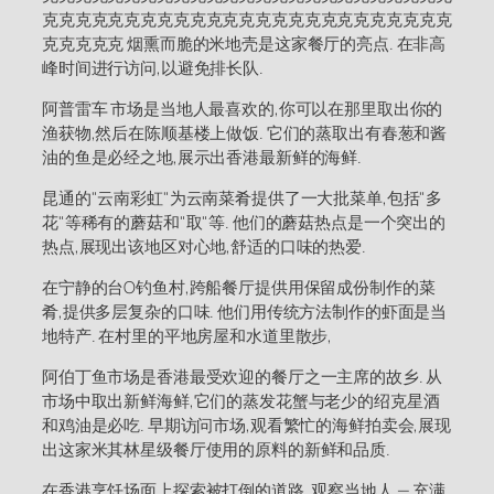
克克克克克克克克克克克克克克克克克克克克克克克克克
克克克克克 烟熏而脆的米地壳是这家餐厅的亮点. 在非高
峰时间进行访问,以避免排长队.
阿普雷车 市场是当地人最喜欢的,你可以在那里取出你的
渔获物,然后在陈顺基楼上做饭. 它们的蒸取出有春葱和酱
油的鱼是必经之地,展示出香港最新鲜的海鲜.
昆通的"云南彩虹"为云南菜肴提供了一大批菜单,包括"多
花"等稀有的蘑菇和"取"等. 他们的蘑菇热点是一个突出的
热点,展现出该地区对心地,舒适的口味的热爱.
在宁静的台O钓鱼村,跨船餐厅提供用保留成份制作的菜
肴,提供多层复杂的口味. 他们用传统方法制作的虾面是当
地特产. 在村里的平地房屋和水道里散步,
阿伯丁鱼市场是香港最受欢迎的餐厅之一主席的故乡. 从
市场中取出新鲜海鲜,它们的蒸发花蟹与老少的绍克星酒
和鸡油是必吃. 早期访问市场,观看繁忙的海鲜拍卖会,展现
出这家米其林星级餐厅使用的原料的新鲜和品质.
在香港烹饪场面上探索被打倒的道路, 观察当地人 — 充满