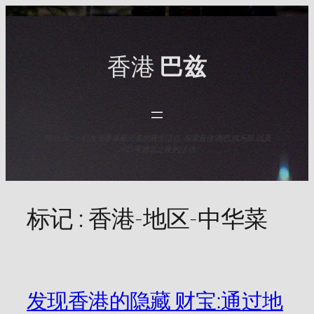
Skip
to
content
香港
巴兹
与HK Baz一起发现香港最出名的夜生活点. 探索最佳酒吧,俱乐部,以及
2025年难忘之夜的活动.
标记 :
香港-地区-中华菜
发现香港的隐藏 财宝:通过地