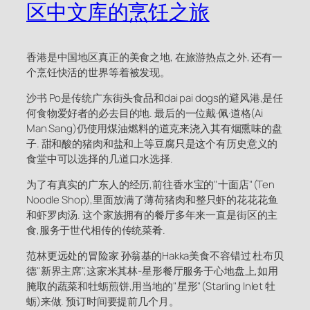
区中文库的烹饪之旅
香港是中国地区真正的美食之地, 在旅游热点之外, 还有一
个烹饪快活的世界等着被发现。
沙书 Po是传统广东街头食品和dai pai dogs的避风港,是任
何食物爱好者的必去目的地. 最后的一位戴·佩·道格(Ai
Man Sang)仍使用煤油燃料的道克来浇入其有烟熏味的盘
子. 甜和酸的猪肉和盐和上等豆腐只是这个有历史意义的
食堂中可以选择的几道口水选择.
为了有真实的广东人的经历,前往香水宝的"十面店"(Ten
Noodle Shop),里面放满了薄荷猪肉和整只虾的花花花鱼
和虾罗肉汤. 这个家族拥有的餐厅多年来一直是街区的主
食,服务于世代相传的传统菜肴.
范林更远处的冒险家 孙翁基的Hakka美食不容错过 杜布贝
德"新界主席",这家米其林-星形餐厅服务于心地盘上,如用
腌取的蔬菜和牡蛎煎饼,用当地的"星形"(Starling Inlet 牡
蛎)来做. 预订时间要提前几个月。