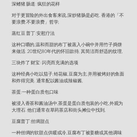
深鳍猪 肠道: 疯狂的花样
对于更冒险的外出食客来说,深炒猪肠是必吃. 香港的「不
要浪费,不要浪费」哲学,
蒸红豆 普丁:安慰疗法
这种口嚼的,温和而甜的布丁被蒸入小碗中并用竹子捣饼
来做活. 20世纪80年代的怀旧款待, 其简洁而舒适的纹理,
三块炸了 财宝: 闪亮而充满的选项
这种经典小吃以茄子,铃花椒,豆腐为主,并用被烤好的鱼面
和炸得完美. 通常配以酱油或辣椒酱,
茶蛋:一种蛋白质包口味
被浸入香茶和酱油汤中,茶蛋是蛋白质包装的小吃,外观为
大理石. 他们通常在草药茶店和街头摊位中找到,
豆腐普丁:丝绸甜点
一种丝绸的软甜点供暖或冷,豆腐布丁被姜糖或其他调味