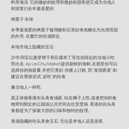
料所淹没. 它的微妙的纹理和微妙的甜美使它成为当地人
和游客们全年最喜爱的.
烤栗子:冬味
冬季最喜爱的烤栗子被用糖和石英砂来焦糖化为光滑而甜
的外壳. 在繁忙的街道附近,
本地市场上隐藏的宝石
沙书 阿宝以麦芽饼干和豆腐布丁等负担得起的当地小吃
而出名. Ap Lei Chu Market提供新鲜的海鲜,在那里你可以
选择你的渔获量,并把它煮好,供楼上订购. 而"发现香港"则
建议在香港尝试"必吃"的街食.
像当地人一样吃
真正体验香港街头美食场面, 站在摊子上吃,或者把你的食
物带到附近的公园或公共空间去欣赏壁画. 香港的街头美
食都是为了探索大胆的口味和独特的纹理。
香港隐藏的街头美食宝石, 无论是本地人还是游客,