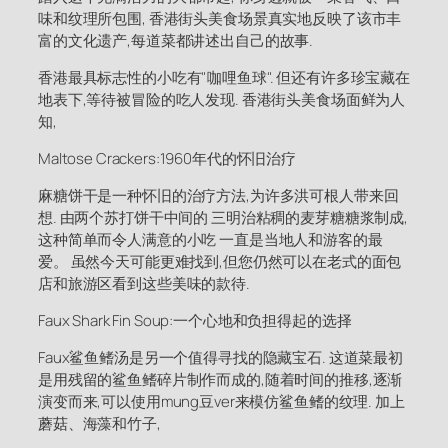
味和纹理所包围, 香港街头美食场景真实地反映了该市丰
富的文化遗产,每道菜都讲述出自己的故事.
香港最具标志性的小吃有"咖哩鱼球". 但还有许多珍宝藏在
地表下,等待被冒险的吃人发现. 香港街头美食场面鲜为人
知,
Maltose Crackers:1960年代的怀旧治疗
麻糖饼干是一种怀旧的治疗方法,为许多洪可根人带来回
想. 由两个苏打饼干中间的 三明治粘稠的麦芽糖糖浆制成,
这种简单而令人满意的小吃 一直是当地人和游客的最
爱。 虽然今天可能更难找到,但您仍然可以在老式的面包
店和旅游区看到这些美味的款待.
Faux Shark Fin Soup:一个心地和负担得起的选择
Faux鲨鱼鳍汤是另一个值得寻找的隐藏宝石. 这道菜最初
是用残留的鲨鱼鳍碎片制作而成的,随着时间的推移,逐渐
演变而来,可以使用mung豆ver来模仿鲨鱼鳍的纹理. 加上
蘑菇、海藻和竹子,