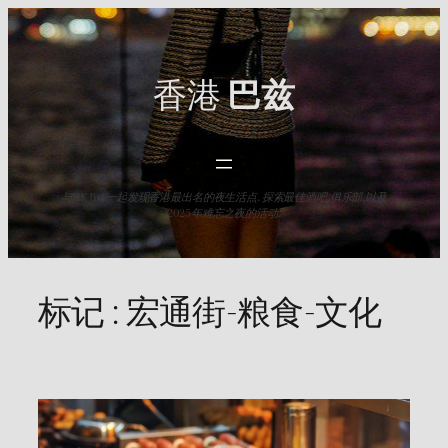
Skip
to
content
香港
巴兹
与HK Baz一起发现香港最出名的夜生活点. 探索最佳酒吧,俱乐部,以及
2025年难忘之夜的活动.
标记 :
宏通街-粮食-文化