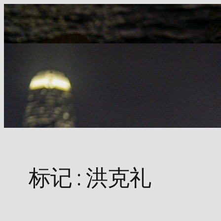
Skip
to
content
标记 :
洪克礼