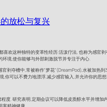
港的放松与复兴
都喜欢这种独特的变革性经历:活泼疗法, 也称为感官
的环境,使你能够与外部刺激脱节并专注于内心.
夺槽中,常被称作"梦花"(DreamPod),水被加热到
的环境,你可以不费力地漂浮,减少感官输入,并允许你的思
度. 研究表明,定期会议可以降低皮质醇水平并增加内
损害精神健康。