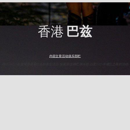
香港
巴兹
内容
文章
活动
俱乐部
栏
与HK Baz一起发现香港最出名的夜生活点. 探索最佳酒吧,俱乐部,以及2025年难忘之夜的活动.