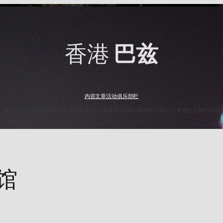
香港
巴兹
内容
文章
活动
俱乐部
栏
与HK Baz一起发现香港最出名的夜生活点. 探索最佳酒吧,俱乐部,以及2025年难忘之夜的活动.
馆