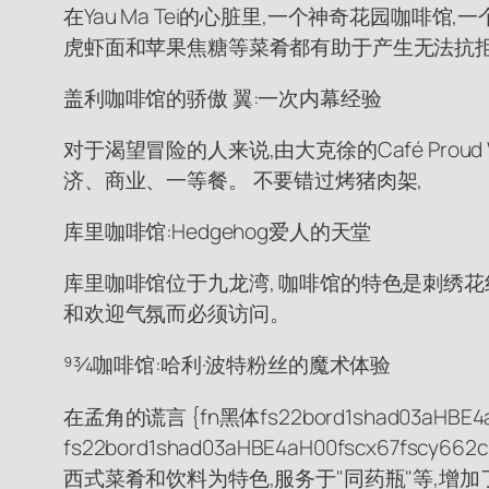
在Yau Ma Tei的心脏里,一个神奇花园咖啡馆
虎虾面和苹果焦糖等菜肴都有助于产生无法抗拒的奇妙感
盖利咖啡馆的骄傲 翼:一次内幕经验
对于渴望冒险的人来说,由大克徐的Café Prou
济、商业、一等餐。 不要错过烤猪肉架,
库里咖啡馆:Hedgehog爱人的天堂
库里咖啡馆位于九龙湾, 咖啡馆的特色是刺绣花
和欢迎气氛而必须访问。
93⁄4咖啡馆:哈利·波特粉丝的魔术体验
在孟角的谎言 {fn黑体fs22bord1shad03aHBE4a
fs22bord1shad03aHBE4aH00fscx67
西式菜肴和饮料为特色,服务于"同药瓶"等,增加