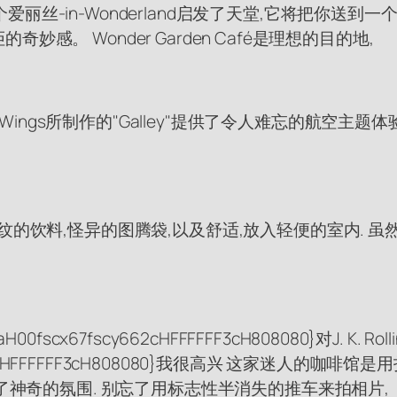
,一个爱丽丝-in-Wonderland启发了天堂,它将把你
。 Wonder Garden Café是理想的目的地,
d Wings所制作的"Galley"提供了令人难忘的航空
纹的饮料,怪异的图腾袋,以及舒适,放入轻便的室内. 
H00fscx67fscy662cHFFFFFF3cH808080}对J. 
fscy662cHFFFFFF3cH808080}我很高兴 这家迷人的
了神奇的氛围. 别忘了用标志性半消失的推车来拍相片,