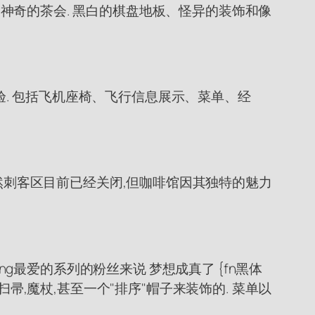
送到一个神奇的茶会. 黑白的棋盘地板、怪异的装饰和像
主题体验. 包括飞机座椅、飞行信息展示、菜单、经
虽然刺客区目前已经关闭,但咖啡馆因其独特的魅力
K. Rolling最爱的系列的粉丝来说 梦想成真了 {fn黑体
咖啡馆是用扫帚,魔杖,甚至一个"排序"帽子来装饰的. 菜单以