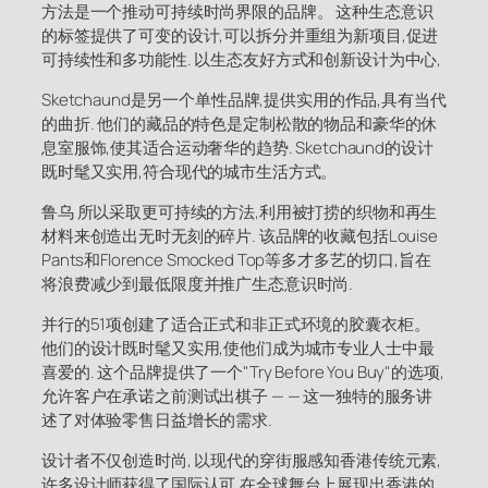
方法是一个推动可持续时尚界限的品牌。 这种生态意识
的标签提供了可变的设计,可以拆分并重组为新项目,促进
可持续性和多功能性. 以生态友好方式和创新设计为中心,
Sketchaund是另一个单性品牌,提供实用的作品,具有当代
的曲折. 他们的藏品的特色是定制松散的物品和豪华的休
息室服饰,使其适合运动奢华的趋势. Sketchaund的设计
既时髦又实用,符合现代的城市生活方式。
鲁乌 所以采取更可持续的方法,利用被打捞的织物和再生
材料来创造出无时无刻的碎片. 该品牌的收藏包括Louise
Pants和Florence Smocked Top等多才多艺的切口,旨在
将浪费减少到最低限度并推广生态意识时尚.
并行的51项创建了适合正式和非正式环境的胶囊衣柜。
他们的设计既时髦又实用,使他们成为城市专业人士中最
喜爱的. 这个品牌提供了一个"Try Before You Buy"的选项,
允许客户在承诺之前测试出棋子 — — 这一独特的服务讲
述了对体验零售日益增长的需求.
设计者不仅创造时尚, 以现代的穿街服感知香港传统元素,
许多设计师获得了国际认可,在全球舞台上展现出香港的