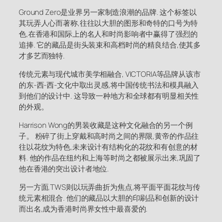
Ground Zero是业界另一家制造浪潮的品牌. 这个标签以
其玩弄人心而著称,往往以大胆的图形和奇特的口号为特
色,在香港和国际上的名人和时尚影响者中赢得了强烈的
追捧. 它的藏品是街头装束和高档时尚的精良结合,使其多
才多艺而独特.
传统元素与现代城市美学相融合, VICTORIA等品牌从该市
的东-西-西-文化中取出灵感,将中国传统书法和模具融入
到他们的设计中. 这导致一种地方和全球都有明显相关性
的外观。
Harrison Wong的男装收藏是这种文化融合的另一个例
子。 粉碎了街上穿戴和高时尚之间的界限,黄帝的作品往
往以花纹为特色,未来设计有结构化的花纹和有创意的材
料. 他的作品在纽约和上海等时尚之都被展示出来,巩固了
他在香港的突出设计者地位.
另一方面,TWS则以玩弄曲折为焦点,将平面平面花纹与传
统元素相混合. 他们的藏品以大胆的印刷品和创新的设计
而出名,成为香港时尚界女性中最喜爱的.