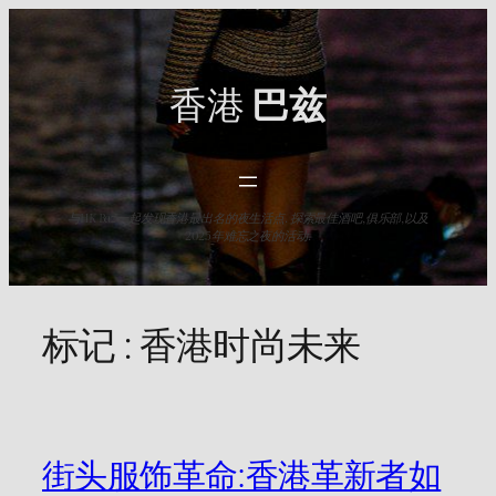
Skip
to
content
香港
巴兹
与HK Baz一起发现香港最出名的夜生活点. 探索最佳酒吧,俱乐部,以及
2025年难忘之夜的活动.
标记 :
香港时尚未来
街头服饰革命:香港革新者如