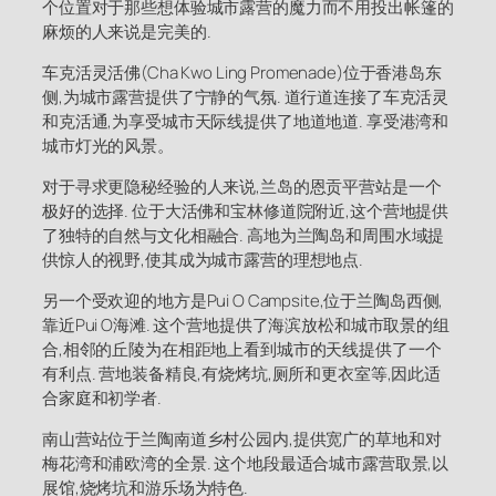
个位置对于那些想体验城市露营的魔力而不用投出帐篷的
麻烦的人来说是完美的.
车克活灵活佛(Cha Kwo Ling Promenade)位于香港岛东
侧,为城市露营提供了宁静的气氛. 道行道连接了车克活灵
和克活通,为享受城市天际线提供了地道地道. 享受港湾和
城市灯光的风景。
对于寻求更隐秘经验的人来说,兰岛的恩贡平营站是一个
极好的选择. 位于大活佛和宝林修道院附近,这个营地提供
了独特的自然与文化相融合. 高地为兰陶岛和周围水域提
供惊人的视野,使其成为城市露营的理想地点.
另一个受欢迎的地方是Pui O Campsite,位于兰陶岛西侧,
靠近Pui O海滩. 这个营地提供了海滨放松和城市取景的组
合,相邻的丘陵为在相距地上看到城市的天线提供了一个
有利点. 营地装备精良,有烧烤坑,厕所和更衣室等,因此适
合家庭和初学者.
南山营站位于兰陶南道乡村公园内,提供宽广的草地和对
梅花湾和浦欧湾的全景. 这个地段最适合城市露营取景,以
展馆,烧烤坑和游乐场为特色.