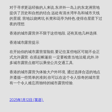
对于寻求更远经验的人来说,东岸外一岛上的东龙洲营地
提供了历史和自然的结合,远处有清水湾半岛和城市天线
的景观. 营地以烧烤坑,长凳和花亭为特色,使得在星星下过
夜的理想.
香港的城市露营并不限于这些地段, 还有其他几种选择,
香港城市露营提示
在开始你的城市露营冒险前,要记住某些地区可能不会正
式允许露营. 在搭起帐篷前 一定要检查当地法规 此外,许
多城市露营点都可以乘坐公共交通工具,
香港的城市露营为体验大户外环境, 通过选择合适的地点
并遵循一些简单的准则,你可以在这个令人惊奇的城市里
有一个令人难忘而独特的城市露营经验.
2025年1月12日 (英语).