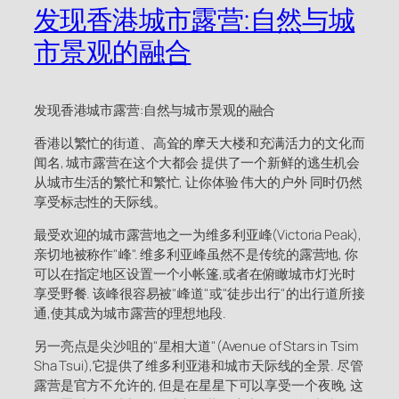
发现香港城市露营:自然与城
市景观的融合
发现香港城市露营:自然与城市景观的融合
香港以繁忙的街道、高耸的摩天大楼和充满活力的文化而
闻名, 城市露营在这个大都会 提供了一个新鲜的逃生机会
从城市生活的繁忙和繁忙, 让你体验 伟大的户外 同时仍然
享受标志性的天际线。
最受欢迎的城市露营地之一为维多利亚峰(Victoria Peak),
亲切地被称作"峰". 维多利亚峰虽然不是传统的露营地, 你
可以在指定地区设置一个小帐篷,或者在俯瞰城市灯光时
享受野餐. 该峰很容易被"峰道"或"徒步出行"的出行道所接
通,使其成为城市露营的理想地段.
另一亮点是尖沙咀的"星相大道"(Avenue of Stars in Tsim
Sha Tsui),它提供了维多利亚港和城市天际线的全景. 尽管
露营是官方不允许的, 但是在星星下可以享受一个夜晚, 这