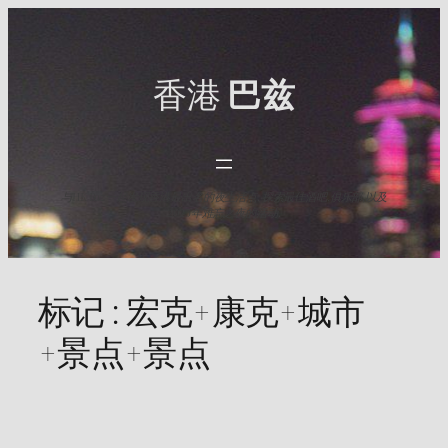
Skip
to
content
香港
巴兹
与HK Baz一起发现香港最出名的夜生活点. 探索最佳酒吧,俱乐部,以及
2025年难忘之夜的活动.
标记 :
宏克+康克+城市
+景点+景点