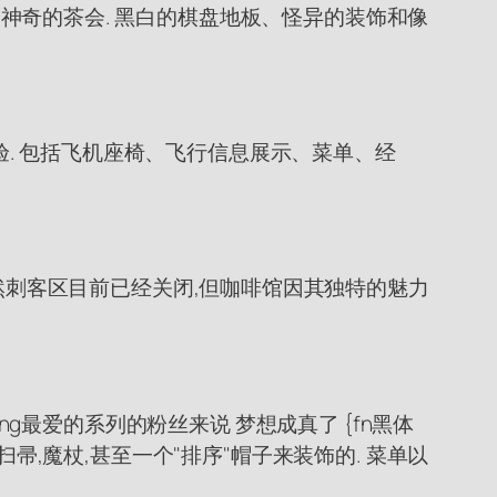
送到一个神奇的茶会. 黑白的棋盘地板、怪异的装饰和像
主题体验. 包括飞机座椅、飞行信息展示、菜单、经
虽然刺客区目前已经关闭,但咖啡馆因其独特的魅力
K. Rolling最爱的系列的粉丝来说 梦想成真了 {fn黑体
咖啡馆是用扫帚,魔杖,甚至一个"排序"帽子来装饰的. 菜单以