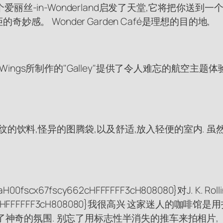
,一个爱丽丝-in-Wonderland启发了天堂,它将把你
。 Wonder Garden Café是理想的目的地,
d Wings所制作的"Galley"提供了令人难忘的航空
纹的饮料,怪异的图腾袋,以及舒适,放入轻便的室内. 
H00fscx67fscy662cHFFFFFF3cH808080}对J. 
fscy662cHFFFFFF3cH808080}我很高兴 这家迷人的
了神奇的氛围. 别忘了用标志性半消失的推车来拍相片,