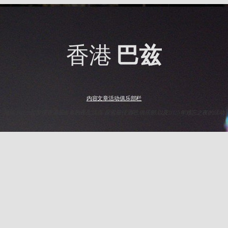
香港
巴兹
内容
文章
活动
俱乐部
栏
与HK Baz一起发现香港最出名的夜生活点. 探索最佳酒吧,俱乐部,以及2025年难忘之夜的活动.