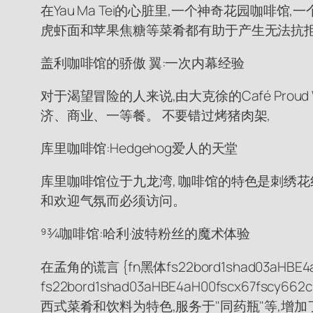
在Yau Ma Tei的心脏里,一个神奇花园咖啡馆
虎虾面和苹果焦糖等菜肴都有助于产生无法抗拒的奇妙感
盖利咖啡馆的骄傲 翼:一次内幕经验
对于渴望冒险的人来说,由大克徐的Café Prou
济、商业、一等餐。 不要错过烤猪肉架,
库里咖啡馆:Hedgehog爱人的天堂
库里咖啡馆位于九龙湾, 咖啡馆的特色是刺绣花
和欢迎气氛而必须访问。
93⁄4咖啡馆:哈利·波特粉丝的魔术体验
在孟角的谎言 {fn黑体fs22bord1shad03aHBE4a
fs22bord1shad03aHBE4aH00fscx67
西式菜肴和饮料为特色,服务于"同药瓶"等,增加