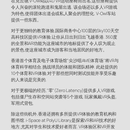
在克云塘,V-Owl站以4D VR运动座椅而出名,这些座椅提供
令人兴奋的滚轮跑道和鬼屋出逃. 该会场还以多人VR游戏
为特色,使得团体出道会或私人聚会的理想化. V-Owl车站
提供一些东西。
对于更独特的教育体验,国际商务中心100层的Sky100天空
高科技区提供VR体验,让你从日出到日出飞越香港. 360度
的全景和AR功能为这座城市的地标提供了令人叹为观止
的景色,使这座城市成为游客和当地居民的好地方。
香港首个体育及电子体育场馆"尖沙咀AME体育场"将VR与
体育科学相结合,挑战球员的体能和团队精神. 此处提供的
10个体育和VR体验,对于那些想同时测试技能并享受乐趣
的人来说是完美的.
对于更极端的经历,"零"(Zero Latency)提供多人VR游戏,
包括僵尸生存和空间站突袭等5个游戏. 玩家佩戴VR头盔,
军用式背包,
除这些街机外,香港还拥有多所提供VR体验的教育机构和
图书馆. i-Space at PolyU Library是探索VR和AR技术的好
地方,尤其对学生和技术爱好者而言. VR体验区和VR开发