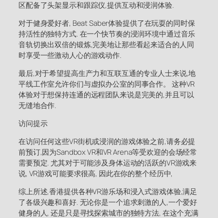
区配备了头架显示和跟踪仪,提供互动和浸润体验.
对于健身爱好者, Beat Saber体验提供了在玩耍的同时保
持活性的独特方式. 在一个快节奏的浸润环境中通过音乐
音轨切换出双倍的锻炼,完美地让那些看起来适合的人同
时享受一些激动人心的游戏动作.
最后,对于希望提高生产力和互联互通的专业人士来说,地
平线工作室允许你们与虚拟办公室的同事合作。 这种VR
体验对于想保持连通的远程团队来说是完美的,并且可以
无缝地合作.
访问提示
在访问任何这些VR街机或浸润的游戏体验之前,请务必提
前预订,因为Sandbox VR和VR Arena等受欢迎的会场经常
需要预定. 尤其对于可能涉及身体运动的活跃的VR游戏来
说, VR游戏可能要求很高, 因此在你的整个经历中,
综上所述,香港提供各种VR游乐场和浸入式游戏体验,满足
了各级兴趣和喜好. 无论你是一个追求刺激的人,一个爱好
健身的人, 还是只是寻找探索城市的独特方法, 在这个充满