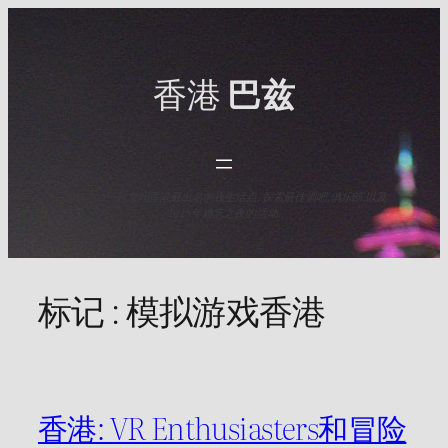
Skip
to
content
香港
巴兹
与HK Baz一起发现香港最出名的夜生活点. 探索最佳酒吧,俱乐部,以及
2025年难忘之夜的活动.
标记 :
模拟游戏香港
香港: VR Enthusiasters和冒险