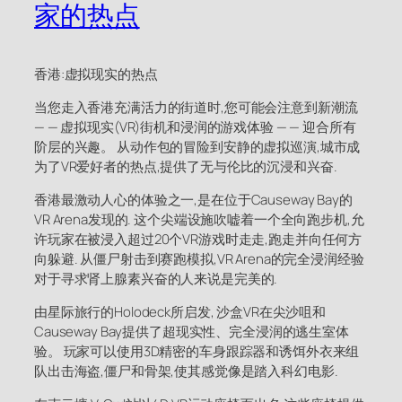
家的热点
香港:虚拟现实的热点
当您走入香港充满活力的街道时,您可能会注意到新潮流
— — 虚拟现实(VR)街机和浸润的游戏体验 — — 迎合所有
阶层的兴趣。 从动作包的冒险到安静的虚拟巡演,城市成
为了VR爱好者的热点,提供了无与伦比的沉浸和兴奋.
香港最激动人心的体验之一,是在位于Causeway Bay的
VR Arena发现的. 这个尖端设施吹嘘着一个全向跑步机,允
许玩家在被浸入超过20个VR游戏时走走,跑走并向任何方
向躲避. 从僵尸射击到赛跑模拟,VR Arena的完全浸润经验
对于寻求肾上腺素兴奋的人来说是完美的.
由星际旅行的Holodeck所启发, 沙盒VR在尖沙咀和
Causeway Bay提供了超现实性、完全浸润的逃生室体
验。 玩家可以使用3D精密的车身跟踪器和诱饵外衣来组
队出击海盗,僵尸和骨架,使其感觉像是踏入科幻电影.