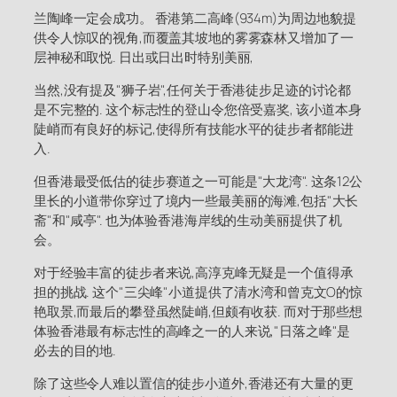
兰陶峰一定会成功。 香港第二高峰(934m)为周边地貌提
供令人惊叹的视角,而覆盖其坡地的雾雾森林又增加了一
层神秘和取悦. 日出或日出时特别美丽,
当然,没有提及"狮子岩",任何关于香港徒步足迹的讨论都
是不完整的. 这个标志性的登山令您倍受嘉奖, 该小道本身
陡峭而有良好的标记,使得所有技能水平的徒步者都能进
入.
但香港最受低估的徒步赛道之一可能是"大龙湾". 这条12公
里长的小道带你穿过了境内一些最美丽的海滩,包括"大长
斋"和"咸亭". 也为体验香港海岸线的生动美丽提供了机
会。
对于经验丰富的徒步者来说,高淳克峰无疑是一个值得承
担的挑战. 这个"三尖峰"小道提供了清水湾和曾克文O的惊
艳取景,而最后的攀登虽然陡峭,但颇有收获. 而对于那些想
体验香港最有标志性的高峰之一的人来说,"日落之峰"是
必去的目的地.
除了这些令人难以置信的徒步小道外,香港还有大量的更