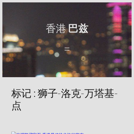
Skip
to
content
香港
巴兹
与HK Baz一起发现香港最出名的夜生活点. 探索最佳酒吧,俱乐部,以及
2025年难忘之夜的活动.
标记 :
狮子-洛克-万塔基-
点