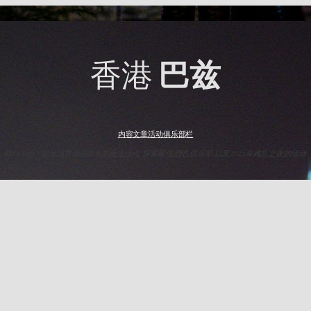
香港
巴兹
内容
文章
活动
俱乐部
栏
与HK Baz一起发现香港最出名的夜生活点. 探索最佳酒吧,俱乐部,以及2025年难忘之夜的活动.