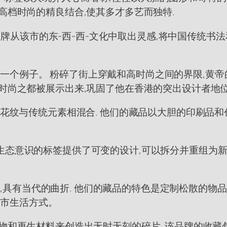
高档时尚的精良结合,使其多才多艺而独特.
A等品牌从该市的东-西-西-文化中取出灵感,将中国传统
融合的另一个例子。 粉碎了街上穿戴和高时尚之间的界限,
时尚之都被展示出来,巩固了他在香港的突出设计者地位
面花纹与传统元素相混合. 他们的藏品以大胆的印刷品
生态意识的标签提供了可变的设计,可以拆分并重组为新项
的作品,具有当代的曲折. 他们的藏品的特色是定制松散的
的城市生活方式。
材料来创造出无时无刻的碎片. 该品牌的收藏包括Louise P