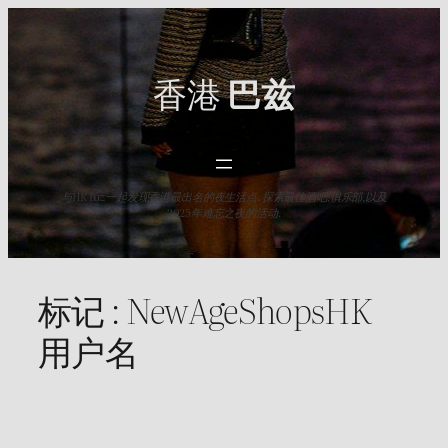
Skip
to
content
香港
巴兹
与HK Baz一起发现香港最出名的夜生活点. 探索最佳酒吧,俱乐部,以及
2025年难忘之夜的活动.
标记 :
NewAgeShopsHK
用户名