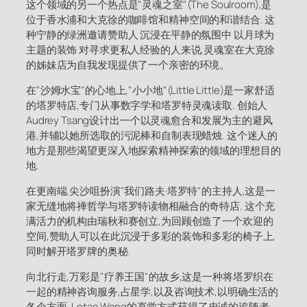
这个领域的另一个热点是"灵魂之室"(The Soulroom),是
位于香水浦和大克徐的咖啡馆和精神空间的和谐结合. 这
种宁静的绿洲邀请赞助人 沉浸在平静的氛围中 以月球为
主题的装饰 对寻求更私人经验的人来说,灵魂室在大克徐
的姊妹店为自我发现提供了一个亲密的环境。
在"沙姆水宝"的心地上,"小小地"(Little Little)是一家舒适
的塔罗特店,专门从事数字学和塔罗特灵魂读取. 创始人
Audrey Tsang设计出一个以灵魂愈合和发展为主的避风
港,并辅以她所选取的污泥棒和自制表现蜡烛. 这个迷人的
地方是那些渴望更深入地探索精神探索的领域的理想目的
地.
在更南端,尖沙咀扮演"我们路夫·塔罗特"的主持人,这是一
家无缝地将禅哲学与塔罗特读物相融合的奇特店. 这个充
满活力的机构由瑞秋和赛创立,为回顾创造了一个欢迎的
空间,赞助人可以在此沉浸于多彩的装饰和多彩的椅子上,
同时解开塔罗牌的奥秘.
向北行走,万彩是"疗养王国"的故乡,这是一种将塔罗织在
一起的精神咨询服务,占星学,以及咨询技术,以明确生活的
各个方面. Letao Wang的直觉方式获得了忠诚的追随者,