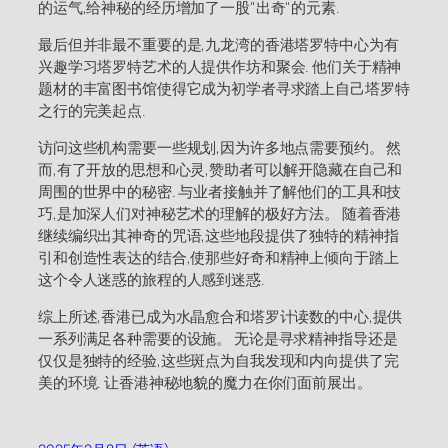
的运气,给神秘的经历增加了一股"出奇"的元素.
最后但并非最不重要的是,九龙湾的香港塔罗特中心为有
兴趣学习塔罗特艺术的人提供作坊和聚会. 他们关于精神
题材的丰富图书馆使得它成为初学者寻求踏上自己塔罗特
之行的完美起点.
访问这些机构需要一些规划,因为许多地点需要预约。 然
而,有了开放的思想和心灵,赞助者可以解开隐藏在自己和
周围的世界中的秘密. 与业者接触并了解他们的工具和技
巧,是加深人们对神秘艺术的理解的极好方法。 随着香港
继续编织出其神奇的咒语,这些地段提供了独特的精神指
引和创造性表达的结合,使那些好奇和精神上倾向于踏上
这个令人迷惑的旅程的人感到迷惑.
综上所述,香港已成为水晶愈合和塔罗计读数的中心,提供
一系列满足各种需要的设施。 无论是寻求精神指导还是
仅仅是独特的经验,这些斑点为自我发现和内向提供了完
美的环境. 让香港神秘地貌的魔力在你们面前展出。