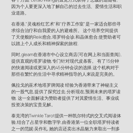
因为个人要更深入地了解自己的过去生活、爱情生活和职
业道路。
在香港,"灵魂粉红艺术"和"疗养工作室"是一家适合那些寻
求综合治疗和自我爱的人的避难所。 这个培养空间提供
了天使般的Reiki愈合,塔罗特会诊,和晶体愈合,使赞助者可
以踏上个人成长和精神探索的旅程.
同时,gleam在香港市中心设立商店(可在网上和当面查阅),
提供直观的塔罗读物,专门针对现代皮条客。 有了15分钟
的快速阅读或更深入的45分钟会议的选择,这个机构对于
那些在繁忙的生活中寻求精神指导的人来说是完美的。
佩拉戈的巫术地塔罗牌阅读 经验为香港带来了神秘主义
的一股气息,提供了探究过去,分析现在,预测未来的塔罗读
物. 这一全面解读为赞助者提供了对其爱情生活、事业或
投资决策的宝贵见解。
泰克湾的Twinkle Tarot提供一种凯尔特式的交叉式阅读体
验,结合了占星学和数字学,由香港第一位全职塔罗特读者
之一的范妮·吴作礼. 她的店还卖出水晶魅力来取出一剂多