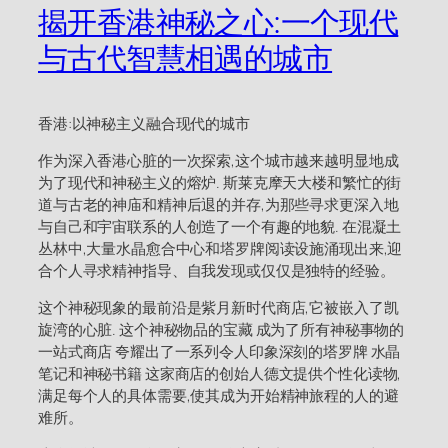
揭开香港神秘之心:一个现代
与古代智慧相遇的城市
香港:以神秘主义融合现代的城市
作为深入香港心脏的一次探索,这个城市越来越明显地成
为了现代和神秘主义的熔炉. 斯莱克摩天大楼和繁忙的街
道与古老的神庙和精神后退的并存,为那些寻求更深入地
与自己和宇宙联系的人创造了一个有趣的地貌. 在混凝土
丛林中,大量水晶愈合中心和塔罗牌阅读设施涌现出来,迎
合个人寻求精神指导、自我发现或仅仅是独特的经验。
这个神秘现象的最前沿是紫月新时代商店,它被嵌入了凯
旋湾的心脏. 这个神秘物品的宝藏 成为了所有神秘事物的
一站式商店 夸耀出了一系列令人印象深刻的塔罗牌 水晶
笔记和神秘书籍 这家商店的创始人德文提供个性化读物,
满足每个人的具体需要,使其成为开始精神旅程的人的避
难所。