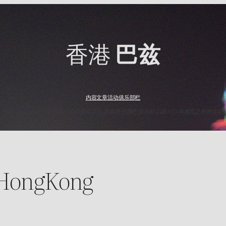
香港
巴兹
内容
文章
活动
俱乐部
栏
与HK Baz一起发现香港最出名的夜生活点. 探索最佳酒吧,俱乐部,以及2025年难忘之夜的活动.
ongKong