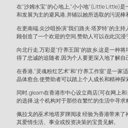
在"沙姆水宝"的心地上,"小小地"(Little Li
和发展为主的避风港,并辅以她所选取的污泥棒
在更南端,尖沙咀扮演"我们路夫·塔罗特"的主
顾创造了一个欢迎的空间,赞助人可以在此沉浸
向北行走,万彩是"疗养王国"的故乡,这是一种将塔
得了忠诚的追随者,因为个人要更深入地了解自
在香港,"灵魂粉红艺术"和"疗养工作室"是一家
晶体愈合,使赞助者可以踏上个人成长和精神探
同时,gleam在香港市中心设立商店(可在网上
的选择,这个机构对于那些在繁忙的生活中寻求
佩拉戈的巫术地塔罗牌阅读 经验为香港带来了神
其爱情生活、事业或投资决策的宝贵见解。