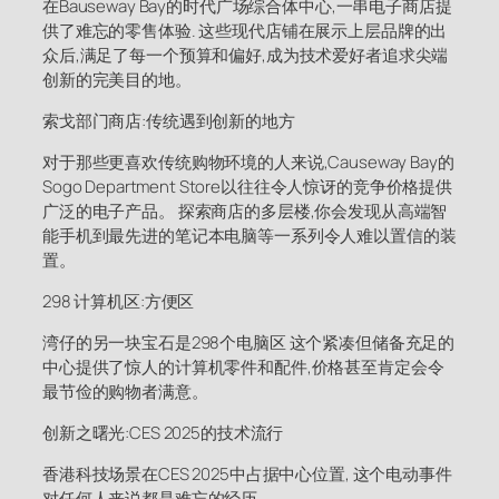
在Bauseway Bay的时代广场综合体中心,一串电子商店提
供了难忘的零售体验. 这些现代店铺在展示上层品牌的出
众后,满足了每一个预算和偏好,成为技术爱好者追求尖端
创新的完美目的地。
索戈部门商店:传统遇到创新的地方
对于那些更喜欢传统购物环境的人来说,Causeway Bay的
Sogo Department Store以往往令人惊讶的竞争价格提供
广泛的电子产品。 探索商店的多层楼,你会发现从高端智
能手机到最先进的笔记本电脑等一系列令人难以置信的装
置。
298 计算机区:方便区
湾仔的另一块宝石是298个电脑区 这个紧凑但储备充足的
中心提供了惊人的计算机零件和配件,价格甚至肯定会令
最节俭的购物者满意。
创新之曙光:CES 2025的技术流行
香港科技场景在CES 2025中占据中心位置, 这个电动事件
对任何人来说都是难忘的经历。