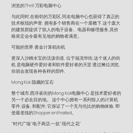
浏览的Thrill:万彩电脑中心
与此同时,在相邻的万彩区,同名电脑中心也获得了真正的
技术枢纽的声誉. 拥有多个销售商在一个屋檐下,这个庞大
的建筑群提供了惊人的电子设备、电器和修理服务,其价
格肯定会令最有见地的购物者满意。
可能的世界:黄金计算机街机
更深入沙姆水宝的活泼街道, 位于福克华街,这个迷人的街
机 是电脑硬件爱好者和软件爱好者的天堂 透过摊位浏览,
你就会发现各种各样的部件,
Mong Kok 隐藏的宝石
整个城市,西洋崔街的Mong Kok电脑中心 是技术爱好者的
另一个必去目的地。 这个中心拥有一系列惊人的计算机
零件,设备, 和配件, 它保证了一个无与伦比的购物体验, 即
使最老练的Shopper enthralled。
"时代广场"电子商店:一款"现代之花"