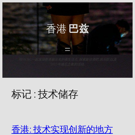
Skip
to
content
香港
巴兹
与HK Baz一起发现香港最出名的夜生活点. 探索最佳酒吧,俱乐部,以及
2025年难忘之夜的活动.
标记 :
技术储存
香港: 技术实现创新的地方