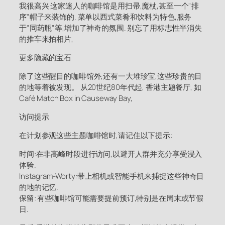
我很高兴 这家迷人的咖啡馆是用扫帚,魔杖,甚至一个"排
序"帽子来装饰的. 菜单以西式菜肴和饮料为特色,服务
于"同药瓶"等,增加了神奇的氛围. 别忘了用标志性半消失
的推车来拍相片,
更多隐藏的宝石
除了这些醒目的咖啡馆外,还有一大堆珍宝,这些珍贵的目
的地等着被发现。 从20世纪80年代起, 香港主题餐厅, 如
Café Match Box in Causeway Bay,
访问提示
在计划参观这些主题咖啡馆时,请记住以下提示:
时间:在非高峰时段进行访问,以避开人群并充分享受浸入
体验.
Instagram-Worty:带上相机或智能手机来捕捉这些神奇目
的地的记忆.
保留: 有些咖啡馆可能需要提前预订,特别是在周末或节假
日.