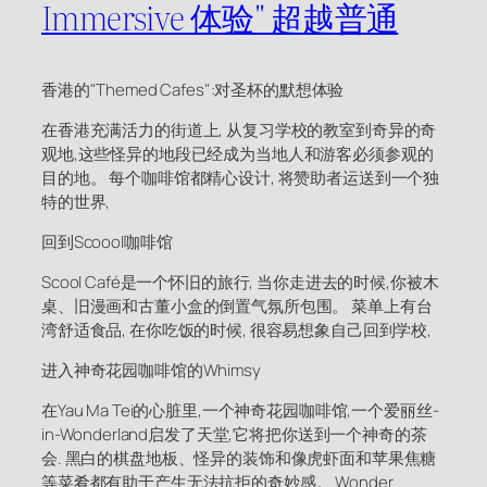
Immersive 体验" 超越普通
香港的"Themed Cafes":对圣杯的默想体验
在香港充满活力的街道上, 从复习学校的教室到奇异的奇
观地,这些怪异的地段已经成为当地人和游客必须参观的
目的地。 每个咖啡馆都精心设计, 将赞助者运送到一个独
特的世界,
回到Scoool咖啡馆
Scool Café是一个怀旧的旅行, 当你走进去的时候,你被木
桌、旧漫画和古董小盒的倒置气氛所包围。 菜单上有台
湾舒适食品, 在你吃饭的时候, 很容易想象自己回到学校,
进入神奇花园咖啡馆的Whimsy
在Yau Ma Tei的心脏里,一个神奇花园咖啡馆,一个爱丽丝-
in-Wonderland启发了天堂,它将把你送到一个神奇的茶
会. 黑白的棋盘地板、怪异的装饰和像虎虾面和苹果焦糖
等菜肴都有助于产生无法抗拒的奇妙感。 Wonder