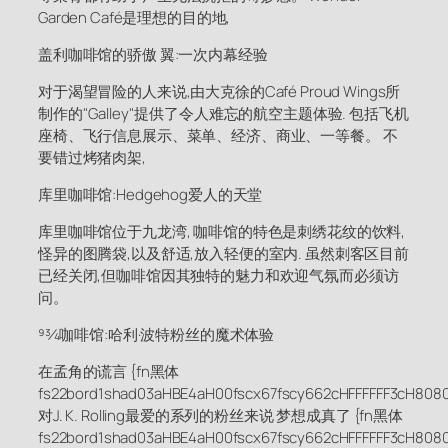
Garden Café是理想的目的地,
盖利咖啡馆的骄傲 翼:一次内幕经验
对于渴望冒险的人来说,由大克徐的Café Proud Wings所
制作的"Galley"提供了令人难忘的航空主题体验. 包括飞机
座椅、飞行信息展示、菜单、经济、商业、一等餐。 不
要错过烤猪肉架,
库里咖啡馆:Hedgehog爱人的天堂
库里咖啡馆位于九龙湾, 咖啡馆的特色是刺绣花纹的饮料,
怪异的图腾袋,以及舒适,放入轻便的室内. 虽然刺客区目前
已经关闭,但咖啡馆因其独特的魅力和欢迎气氛而必须访
问。
93⁄4咖啡馆:哈利·波特粉丝的魔术体验
在孟角的谎言 {fn黑体
fs22bord1shad03aHBE4aH00fscx67fscy662cHFFFFFF3cH808
对J. K. Rolling最爱的系列的粉丝来说 梦想成真了 {fn黑体
fs22bord1shad03aHBE4aH00fscx67fscy662cHFFFFFF3cH808