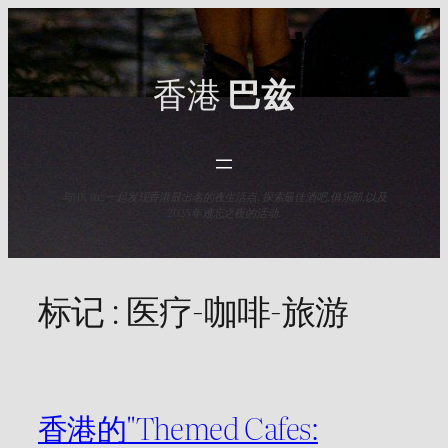
Skip
to
content
香港
巴兹
与HK Baz一起发现香港最出名的夜生活点. 探索最佳酒吧,俱乐部,以及
2025年难忘之夜的活动.
标记 :
医疗-咖啡-旅游
香港的"Themed Cafes: