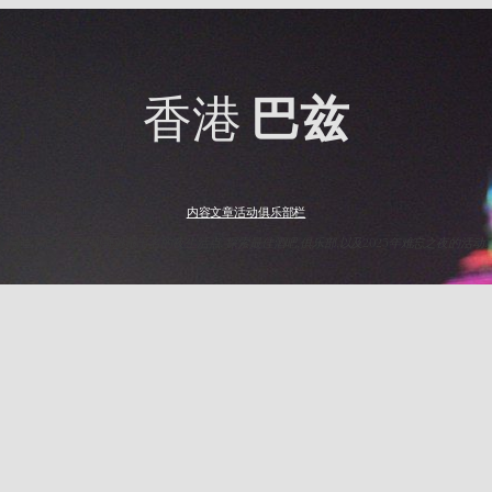
香港
巴兹
内容
文章
活动
俱乐部
栏
与HK Baz一起发现香港最出名的夜生活点. 探索最佳酒吧,俱乐部,以及2025年难忘之夜的活动.