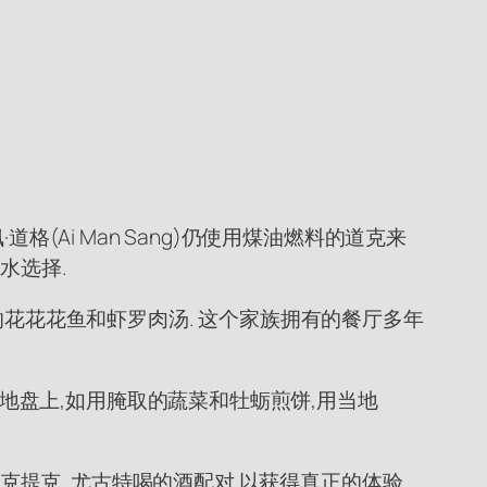
道格(Ai Man Sang)仍使用煤油燃料的道克来
水选择.
只虾的花花花鱼和虾罗肉汤. 这个家族拥有的餐厅多年
心地盘上,如用腌取的蔬菜和牡蛎煎饼,用当地
与克提克. 尤古特喝的酒配对 以获得真正的体验