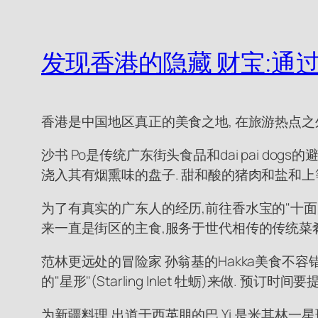
发现香港的隐藏 财宝:通
香港是中国地区真正的美食之地, 在旅游热点之
沙书 Po是传统广东街头食品和dai pai dog
浇入其有烟熏味的盘子. 甜和酸的猪肉和盐和
为了有真实的广东人的经历,前往香水宝的"十面店"
来一直是街区的主食,服务于世代相传的传统菜肴
范林更远处的冒险家 孙翁基的Hakka美食不容
的"星形"(Starling Inlet 牡蛎)来做. 预订时
为新疆料理,出道于西英朋的巴 Yi,是米其林一