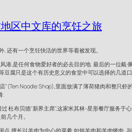
过地区中文库的烹饪之旅
外, 还有一个烹饪快活的世界等着被发现。
s的避风港,是任何食物爱好者的必去目的地. 最后的一位戴·佩·
上等豆腐只是这个有历史意义的食堂中可以选择的几道口
(Ten Noodle Shop),里面放满了薄荷猪肉和整
.
错过 杜布贝德"新界主席",这家米其林-星形餐厅服务于
间要提前几个月。
星斑点,擅长以羊肉为中心的菜肴,如炖羊肉和羊肉烤肉. 