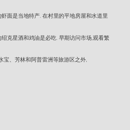
的虾面是当地特产. 在村里的平地房屋和水道里
绍克星酒和鸡油是必吃. 早期访问市场,观看繁
香水宝、芳林和阿普雷洲等旅游区之外,