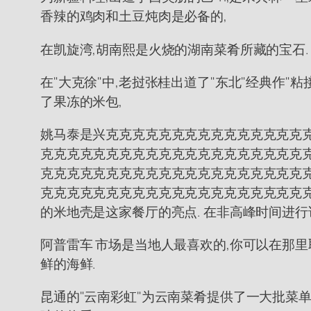
香辣的鸡肉和土豆炖肉是必备的,
在凯旋湾,胡南熙是火烧的湖南菜肴所藏的宝石.
在"大克徐"中,老挝张桂出道了"东北"经典作"粘接
了果冻的米包,
姚马泰是兴克克克克克克克克克克克克克克克
克克克克克克克克克克克克克克克克克克克克
克克克克克克克克克克克克克克克克克克克克
克克克克克克克克克克克克克克克克克克克克
的米地壳是这家餐厅的亮点. 在非高峰时间进行
阿普雷车 市场是当地人最喜欢的,你可以在那里
鲜的海鲜.
昆通的"云南彩虹"为云南菜肴提供了一大批菜单,