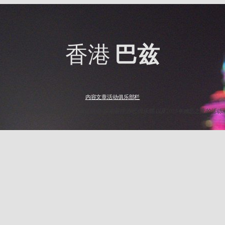
香港
巴兹
内容
文章
活动
俱乐部
栏
与HK Baz一起发现香港最出名的夜生活点. 探索最佳酒吧,俱乐部,以及2025年难忘之夜的活动.