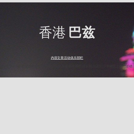
香港
巴兹
内容
文章
活动
俱乐部
栏
与HK Baz一起发现香港最出名的夜生活点. 探索最佳酒吧,俱乐部,以及2025年难忘之夜的活动.