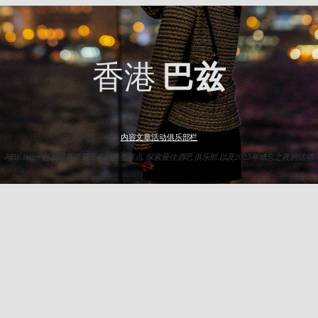
香港
巴兹
内容
文章
活动
俱乐部
栏
与HK Baz一起发现香港最出名的夜生活点. 探索最佳酒吧,俱乐部,以及2025年难忘之夜的活动.