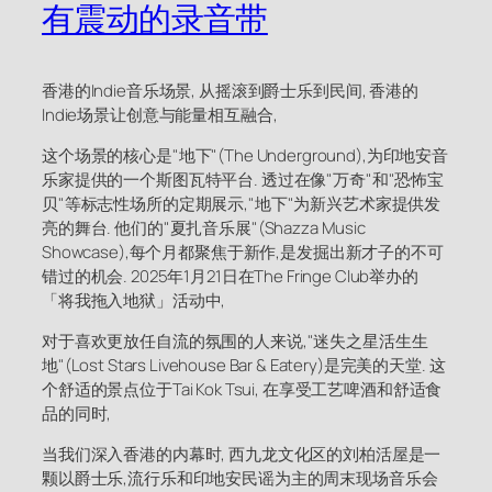
有震动的录音带
香港的Indie音乐场景, 从摇滚到爵士乐到民间, 香港的
Indie场景让创意与能量相互融合,
这个场景的核心是"地下"(The Underground),为印地安音
乐家提供的一个斯图瓦特平台. 透过在像"万奇"和"恐怖宝
贝"等标志性场所的定期展示,"地下"为新兴艺术家提供发
亮的舞台. 他们的"夏扎音乐展"(Shazza Music
Showcase),每个月都聚焦于新作,是发掘出新才子的不可
错过的机会. 2025年1月21日在The Fringe Club举办的
「将我拖入地狱」活动中,
对于喜欢更放任自流的氛围的人来说,"迷失之星活生生
地"(Lost Stars Livehouse Bar & Eatery)是完美的天堂. 这
个舒适的景点位于Tai Kok Tsui, 在享受工艺啤酒和舒适食
品的同时,
当我们深入香港的内幕时, 西九龙文化区的刘柏活屋是一
颗以爵士乐,流行乐和印地安民谣为主的周末现场音乐会