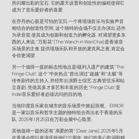
所闪耀出彩的宝石. 它的露天设置和创造性的编程使得它
成为了音乐爱好者的喜爱.
在乔丹的心脏是可怕的宝贝,一个将现场音乐与实验声音
相结合的创造性空间. 这个独特的会场不仅主办演出,还作
为录音室,使其成为创新和创造力的孵化器. 对渴望更多东
西的人来说,"万彩花"(The Wanch in WanChai)是香港音
乐场景的主食,提供现场乐队和开放的麦克风之夜,肯定会
令你更渴望.
另一个值得一提的标志性地点是I级列入遗产的建筑"The
Fringe Club". 这个"中央热点"曾出演过"超越"和"太极"等
传奇剧作的主持人,并经常出演爵士综艺,古典管弦乐和站
立喜剧. 凭借其多才多艺和丰富的历史,"Fringe Club"是
Indie音乐爱好者必须访问的目的地.
当地印度音乐家在城市的音乐场景中掀起浪潮。 ERROR
是一家以音乐和哲学主题的独特组合而出名于香港的乐
队. 2025年1月25日在万彩会展中心取景,
其他值得一提的还有"亲爱的简"(Dear Jane),2025年5月
在香港会馆以表演庆祝他们20周年. 他们的衷心歌词和精