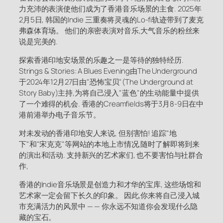
力充沛的表演使他们成为了香港音乐场景的主食. 2025年
2月5日, 韩国的Indie 三重奏将灵魂的Lo-fi轨迹带到了麦克
弗森体育场。 他们的亲密表演对音乐,大气音乐的粉丝来
说是完美的.
探索香港印地安场景的乐趣之一是等待的独特经历.
Strings & Stories: A Blues Evening由The Underground
于2024年12月27日由"恐怖宝贝"(The Underground at
Story Baby)主持,为将自己浸入"蓝色"的生动能量中提供
了一个难得的机会. 香港的Creamfields将于3月8-9日在中
港前港举办电子音乐节。
对未发动的香港印地安人来说, 但别害怕! 追踪"地
下"和"宋克克"等网站的本地上市情况,随时了解即将到来
的演出和活动. 支持新兴的艺术家们, 也不要害怕与社群合
作,
香港的Indie音乐场景是创造力和才华的宝库, 这些场馆和
艺术家一定会留下长久的印象。 因此,你来将自己浸入城
市充满活力的风景中 — — 你永远不知道你会发现什么隐
藏的宝石。