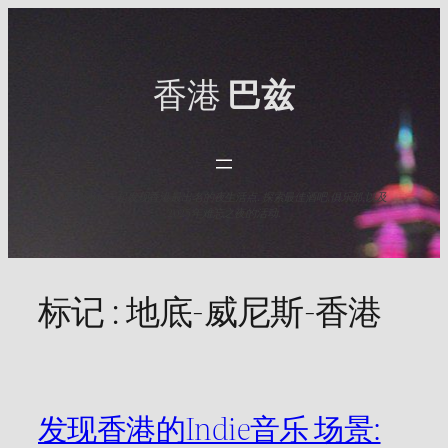
Skip
to
content
香港
巴兹
与HK Baz一起发现香港最出名的夜生活点. 探索最佳酒吧,俱乐部,以及
2025年难忘之夜的活动.
标记 :
地底-威尼斯-香港
发现香港的Indie音乐 场景: