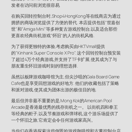
发者在访问前浏览很容易,
在购买回转控制台时,Shop4HongKong等在线商店为通过
拥挤的商场浏览提供了方便的替代. 本店提供包括"世嘉创
世"和"Amiga Mini"等多种复古游戏控制台,以及适合那些
更喜欢经典街机游戏"怀旧"的人的街机风格.
为了获得更独特的体验,考虑购买由HKTVmall提供
的"Kinhank Super Console X Pro". 这个回转控制台预安装
了超过4万个经典游戏,并支持了TF卡扩展,使其成为了与
朋友重生怀旧游戏时刻的理想选择.
虽然以板牌游戏咖啡馆为主,但尖沙咀的Gala Board Game
Cafe也是享受回想游戏的好地方. 他们的收藏包括了策略
和派对游戏,使其成为团体出游的极佳目的地.
最后但并非最不重要的是,Mong Kok的American Pool
Arcade是香港最优秀的残存街机之一。 以街机四和拳王
等经典的柜子,以及节奏游戏和弹球机,这个游乐场提供了
一个怀旧之旅,它肯定会令任何游戏家高兴。
当你们在香港探索这些倒置的游戏咖啡馆和古董控制台店