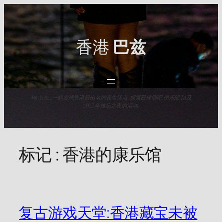
Skip
to
content
香港
巴兹
与HK Baz一起发现香港最出名的夜生活点. 探索最佳酒吧,俱乐部,以及
2025年难忘之夜的活动.
标记 :
香港的康乐馆
复古游戏天堂:香港藏宝未被