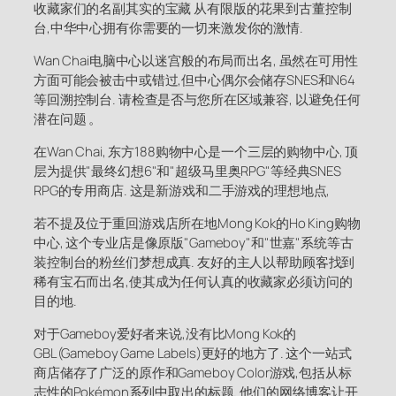
收藏家们的名副其实的宝藏 从有限版的花果到古董控制
台,中华中心拥有你需要的一切来激发你的激情.
Wan Chai电脑中心以迷宫般的布局而出名, 虽然在可用性
方面可能会被击中或错过,但中心偶尔会储存SNES和N64
等回溯控制台. 请检查是否与您所在区域兼容, 以避免任何
潜在问题 。
在Wan Chai, 东方188购物中心是一个三层的购物中心, 顶
层为提供"最终幻想6"和"超级马里奥RPG"等经典SNES
RPG的专用商店. 这是新游戏和二手游戏的理想地点,
若不提及位于重回游戏店所在地Mong Kok的Ho King购物
中心, 这个专业店是像原版"Gameboy"和"世嘉"系统等古
装控制台的粉丝们梦想成真. 友好的主人以帮助顾客找到
稀有宝石而出名,使其成为任何认真的收藏家必须访问的
目的地.
对于Gameboy爱好者来说,没有比Mong Kok的
GBL(Gameboy Game Labels)更好的地方了. 这个一站式
商店储存了广泛的原作和Gameboy Color游戏,包括从标
志性的Pokémon系列中取出的标题. 他们的网络博客让开