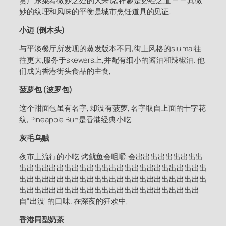
赏广东菜肴微妙之处的人来说,祥趣是必经之道 — — 其微
妙的纹理和风味的平衡是城市烹饪道具的见证.
小迈 (倒木头)
与平淡餐厅所发现的蒸发版本不同,街上风格的siu mai往
往更大,服务于skewers上,并配有细小的酱油和辣椒油. 他
们成为香港街头食品的主食,
菠萝包 (波罗包)
这个甜面包虽有名字, 却没有菠萝, 名字取自上面的十字花
纹, Pineapple Bun是香港经典小吃,
灰毛乌贼
夜市上流行的小吃,烤鱿鱼会咀嚼,会出出出出出出出出出
出出出出出出出出出出出出出出出出出出出出出出出出出
出出出出出出出出出出出出出出出出出出出出出出出出出
出出出出出出出出出出出出出出出出出出出出出出出出
自"出没"的口味. 在深夜的狂欢中,
香港同型奶茶