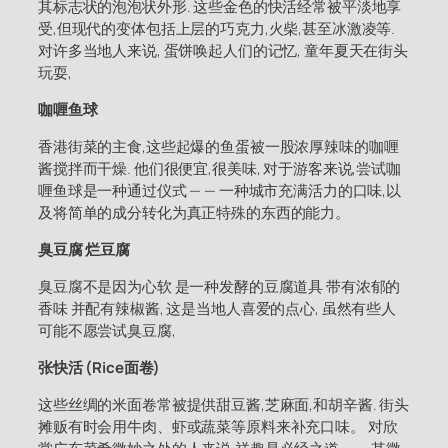
其标志状的泡泡状外形. 这些金色的快活经常被平淡地享
受,但现代的变体包括上层的巧克力,火柴,甚至冰激凌等.
对许多当地人来说, 蛋饼唤起人们的记忆, 童年夏天在街头
玩耍,
咖喱鱼球
香港街菜的主食,这些起爆的鱼蛋被一股浓厚辣味的咖喱
酱搅拌而干燥. 他们很便宜,很美味, 对于游客来说,尝试咖
喱鱼球是一种通过仪式 — — 一种城市充满活力的口味,以
及将简单的成分转化为真正特殊的东西的能力。
臭豆腐 烂豆腐
臭豆腐不是因为心软 是一种发酵的豆腐道具 带有浓郁的
香味 并配有辣椒酱, 这是当地人喜爱的点心, 虽然有些人
可能不愿尝试臭豆腐,
张快活 (Rice面卷)
这些丝绸的米面卷常被提供甜豆酱,芝麻面,和胡辛酱. 街头
摊贩有时会用牛肉、虾或蔬菜等原料来补充口味。 对欣