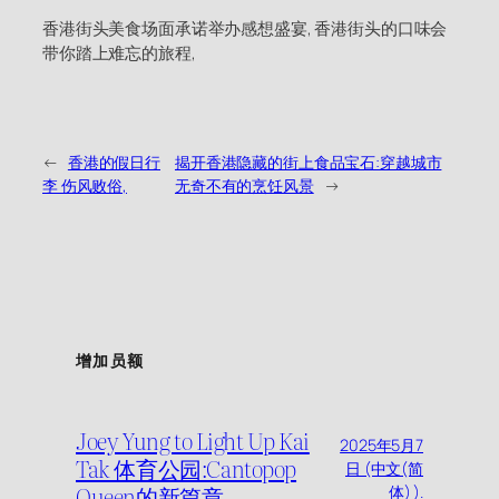
香港街头美食场面承诺举办感想盛宴, 香港街头的口味会
带你踏上难忘的旅程,
←
香港的假日行
揭开香港隐藏的街上食品宝石:穿越城市
李 伤风败俗,
无奇不有的烹饪风景
→
增加员额
Joey Yung to Light Up Kai
2025年5月7
Tak 体育公园:Cantopop
日 (中文(简
Queen的新篇章
体) ).