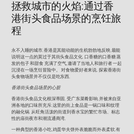
拯救城市的火焰:通过香
港街头食品场景的烹饪旅
程
永不入睡的城市,香港是其能动能的生机勃勃地反映,最能
说明这一点的莫过于其街头食品文化. 口香糖的口香糖 蒸
发的包子 和甜食 充满了空气,邀请了当地人和旅行者 一起
沉浸在一场烹饪冒险中。 对食物爱好者来说, 探索香港街
头食物场景并不仅仅是吃东西,
香港街头食品场景的心脏
香港街头食品文化根深蒂固, 受广东菜肴影响,并被来自亚
洲各地的口味所充斥,这里的街上食品是一锅口味和纹理
的融化锅. 从旺角活泼的街道到香水宝的繁忙市场、标志
性的庙街夜市和潮流通商湾,
一种典型的香港小吃,鸡蛋华夫饼外表脆脆而外表柔软,有