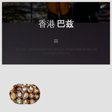
Skip
to
content
香港
巴兹
与HK Baz一起发现香港最出名的夜生活点. 探索最佳酒吧,俱乐部,以及
2025年难忘之夜的活动.