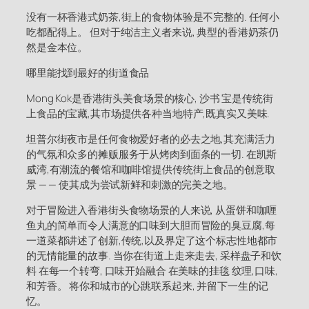
没有一杯香港式奶茶,街上的食物体验是不完整的. 任何小
吃都配得上。 但对于纯洁主义者来说, 典型的香港奶茶仍
然是金本位。
哪里能找到最好的街道食品
Mong Kok是香港街头美食场景的核心, 沙书 宝是传统街
上食品的宝藏,其市场提供各种当地特产,既真实又美味.
坦普尔街夜市是任何食物爱好者的必去之地,其充满活力
的气氛和众多的摊贩服务于从烤肉到面条的一切. 在凯斯
威湾,有潮流的餐馆和咖啡馆提供传统街上食品的创意取
景 — — 使其成为尝试新鲜和刺激的完美之地。
对于冒险进入香港街头食物场景的人来说, 从蛋饼和咖喱
鱼丸的简单而令人满意的口味到大胆而冒险的臭豆腐,每
一道菜都讲述了创新,传统,以及界定了这个标志性地都市
的无情能量的故事. 当你在街道上走来走去, 采样盘子和饮
料 在每一个转弯, 口味开始融合 在美味的挂毯 纹理,口味,
和芳香。 将你和城市的心跳联系起来, 并留下一生的记
忆。