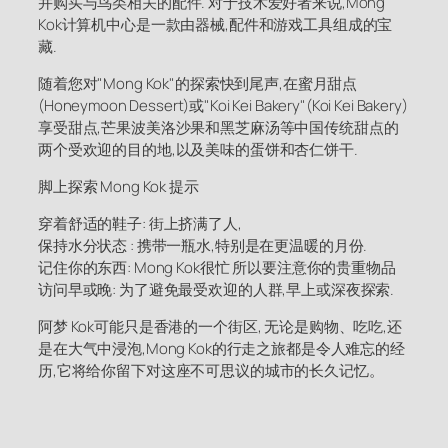
并购买与鸟类相关的配件. 对于技术爱好者来说,Mong
Kok计算机中心是一款由器械,配件和游戏工具组成的宝
藏.
随着您对"Mong Kok"的探索快到尾声,在蜜月甜点
(Honeymoon Dessert)或"Koi Kei Bakery"(Koi Kei Bakery)
享受甜点,芒果波美洛沙果和黑芝麻汤等中国传统甜点的
两个受欢迎的目的地,以及美味的蛋饼和杏仁饼干.
脚上探索 Mong Kok 提示
穿着舒适的鞋子: 街上挤满了人,
保持水分状态 : 携带一瓶水,特别是在更温暖的月份.
记住你的东西: Mong Kok很忙 所以要注意你的贵重物品
访问早或晚: 为了避免最受欢迎的人群,早上或深夜探索.
阿梦 Kok可能只是香港的一个街区, 无论是购物、吃吃,还
是在大气中浸泡,Mong Kok的行走之旅都是令人难忘的经
历,它将给你留下对这座不可思议的城市的长久记忆。