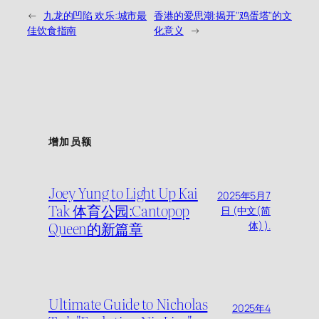
←
九龙的凹陷 欢乐:城市最
香港的爱思潮:揭开"鸡蛋塔"的文
佳饮食指南
化意义
→
增加员额
Joey Yung to Light Up Kai
2025年5月7
Tak 体育公园:Cantopop
日 (中文(简
Queen的新篇章
体) ).
Ultimate Guide to Nicholas
2025年4