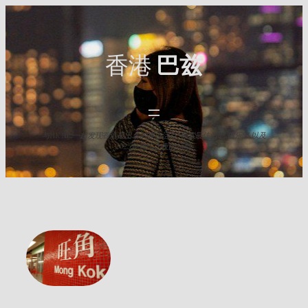
Skip
to
content
香港
巴兹
与HK Baz一起发现香港最出名的夜生活点. 探索最佳酒吧,俱乐部,以及
2025年难忘之夜的活动.