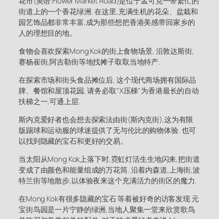
花市(英语:Flower Market Road)是位于孟可克一带繁忙的
街道上的一个香花绿洲. 在这里,充满生机的花朵、盆栽和
园艺饰品都非常丰富,成为那些想把香港美感带回家乡的
人的理想目的地。
食物会喜欢探索Mong Kok的街上食物场景, 沿敦达斯街,
赛杨崔街,阿吉勒街等地找摊子取取当地特产.
在探索市场和街头食品摊位后, 这个现代商场拥有国际品
牌、餐馆和屋顶花园, 请务必取"X压梯"为香港最长的自动
扶梯之一,可通上层.
斯内克爱好者也会想去探索法由街(斯内克街),这为有限
版踢球和运动服的球迷提供了无与伦比的购物体验. 也可
以找到隐藏的宝石和更好的交易。
当太阳从Mong Kok上落下时,霓虹灯活生生地闪来,把街道
变成了由颜色和能量组成的万花筒. 沿着内森道,上海街,波
特兰街等地散步,以体验夜来这个充满活力的街区的魔力.
在Mong Kok有很多隐藏的宝石 等着被好奇的访客发现 元
宝街鸟园是一片宁静的绿洲,当地人聚集一堂来欣赏歌鸟