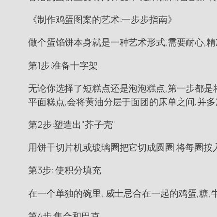
《制作鸡蛋图案的艺术:一步步指南》
做个蛋馅饼本身就是一种艺术形式,需要耐心,精
第1步:准备十字架
无论你选择了短糕点还是泡泡糕点,第一步都是
平面糕点,会将黄油分层于面团的床单之间,并多
第2步:塑造出"芥子壳"
用饼干切片机或玻璃圈把它切成圆圈 将每圈按入
第3步: 使积分填充
在一个单独的碗里, 威士忌合在一起的鸡蛋,糖,
第4步:集合和巴克