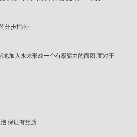
的分步指南:
渐地加入水来形成一个有凝聚力的面团;而对于
泡,保证有丝质.