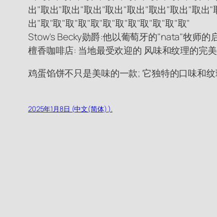
出"取出"取出"取出"取出"取出"取出"取出"取出"
出"取"取"取"取"取"取"取"取"取"取"取"取"
Stow's Becky勋爵:他以葡萄牙的"nata"牧
檀香咖啡店: 当地最受欢迎的 风味和纹理的完
鸡蛋馅饼不只是美味的一款; 它独特的口味和纹
2025年1月8日 (中文(简体) ).