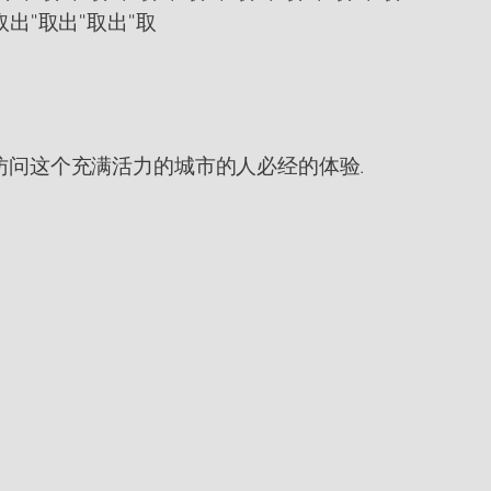
取出"取出"取出"取
何访问这个充满活力的城市的人必经的体验.