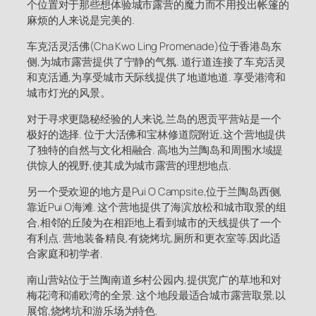
个位置对于那些想体验城市露营的魔力而不用投出帐篷的
麻烦的人来说是完美的.
车克活灵活佛(Cha Kwo Ling Promenade)位于香港岛东
侧,为城市露营提供了宁静的气氛. 道行道连接了车克活灵
和克活通,为享受城市天际线提供了地道地道. 享受港湾和
城市灯光的风景。
对于寻求更隐秘经验的人来说,兰岛的恩贡平营站是一个
极好的选择. 位于大活佛和宝林修道院附近,这个营地提供
了独特的自然与文化相融合. 高地为兰陶岛和周围水域提
供惊人的视野,使其成为城市露营的理想地点.
另一个受欢迎的地方是Pui O Campsite,位于兰陶岛西侧,
靠近Pui O海滩. 这个营地提供了海滨放松和城市取景的组
合,相邻的丘陵为在相距地上看到城市的天线提供了一个
有利点. 营地装备精良,有烧烤坑,厕所和更衣室等,因此适
合家庭和初学者.
南山营站位于兰陶南道乡村公园内,提供宽广的草地和对
梅花湾和浦欧湾的全景. 这个地段最适合城市露营取景,以
展馆,烧烤坑和游乐场为特色.