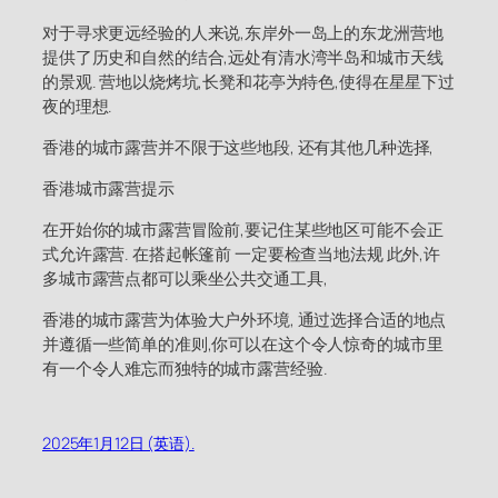
对于寻求更远经验的人来说,东岸外一岛上的东龙洲营地
提供了历史和自然的结合,远处有清水湾半岛和城市天线
的景观. 营地以烧烤坑,长凳和花亭为特色,使得在星星下过
夜的理想.
香港的城市露营并不限于这些地段, 还有其他几种选择,
香港城市露营提示
在开始你的城市露营冒险前,要记住某些地区可能不会正
式允许露营. 在搭起帐篷前 一定要检查当地法规 此外,许
多城市露营点都可以乘坐公共交通工具,
香港的城市露营为体验大户外环境, 通过选择合适的地点
并遵循一些简单的准则,你可以在这个令人惊奇的城市里
有一个令人难忘而独特的城市露营经验.
2025年1月12日 (英语).