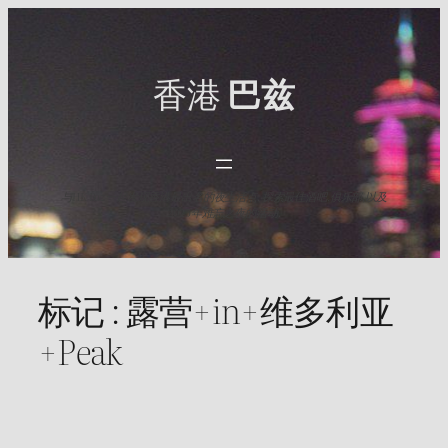
Skip
to
content
香港
巴兹
与HK Baz一起发现香港最出名的夜生活点. 探索最佳酒吧,俱乐部,以及
2025年难忘之夜的活动.
标记 :
露营+in+维多利亚
+Peak