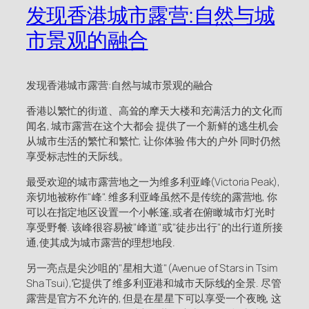
发现香港城市露营:自然与城
市景观的融合
发现香港城市露营:自然与城市景观的融合
香港以繁忙的街道、高耸的摩天大楼和充满活力的文化而
闻名, 城市露营在这个大都会 提供了一个新鲜的逃生机会
从城市生活的繁忙和繁忙, 让你体验 伟大的户外 同时仍然
享受标志性的天际线。
最受欢迎的城市露营地之一为维多利亚峰(Victoria Peak),
亲切地被称作"峰". 维多利亚峰虽然不是传统的露营地, 你
可以在指定地区设置一个小帐篷,或者在俯瞰城市灯光时
享受野餐. 该峰很容易被"峰道"或"徒步出行"的出行道所接
通,使其成为城市露营的理想地段.
另一亮点是尖沙咀的"星相大道"(Avenue of Stars in Tsim
Sha Tsui),它提供了维多利亚港和城市天际线的全景. 尽管
露营是官方不允许的, 但是在星星下可以享受一个夜晚, 这