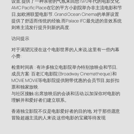
设置,提供了一种亲密的气氛来回想1970年代的电影文化.
AMC Pacific Place在它的平方小剧院举办非主流电影和节
日,如欧洲联盟电影节. Grand Ocean Cinema的单屏设置
提供了舒适而传统的经验,而Palace IFC最先进的音效系统
则将主流发行提升到新的高度.
访问提示
对于渴望沉浸在这个电影世界的人来说,这里有一些内幕
小费:
检查时间表 : 有许多独立电影院举办特别放映会和节日,
成员方案: 百老汇电影院(Broadway Cinematheque)和
MOViE MOViE等电影院提供附带优惠的会员节目,如折扣
票和独家放映.
与社区接触:出席放映后的会谈和活动,以加深你对电影的
理解并和爱好者们建立联系。
香港独立影院不仅是电影爱好者的目的地, 对于那些愿意
冒险超越主流的人来说 这些电影的宝藏等待发现