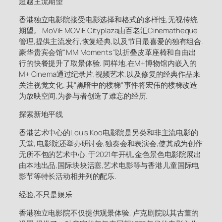
超越主流期望
香港独立电影院接受电影选择和格式的多样性,无视传统
期望。 MoViE MOViE Cityplaza由百老汇Cinematheque
管理,提供主流发行,恢复经典,以及节日最喜爱的独有组合.
豪华贵宾会馆"MM Moments"以折叠皮革座椅和自由出
行的快餐提升了取景体验. 同样地,在M+博物馆内嵌入的
M+ Cinema通过纪录片,视频艺术,以及修复的经典作品来
关注视觉文化. 其"黑暗中的楼梯"事件将宏伟的楼梯改造
为放映空间,为参与者创造了难忘的经历.
探索新地平线
香港艺术中心的Louis Koo电影院是另类和非主流电影的
天堂, 电影院还举办研讨会,独奏会和表演会,使其成为创作
无所不包的艺术中心. 于2021年开机,金色景色电影院展出
由本地出品,国际块块活塞,艺术电影等与香港儿童国际电
影节等特长活动相并列的配乐.
经验,不只是娱乐
香港独立电影院不仅提供观景体验, 卢克剧院以其古董的