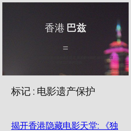
Skip
to
content
香港
巴兹
与HK Baz一起发现香港最出名的夜生活点. 探索最佳酒吧,俱乐部,以及
2025年难忘之夜的活动.
标记 :
电影遗产保护
揭开香港隐藏电影天堂: 《独