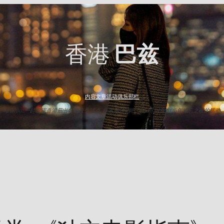
香港
巴兹
内容
文章
活动
俱乐部
栏
与HK Baz一起发现香港最出名的夜生活点. 探索最佳酒吧,俱乐部,以及2025年难忘之夜的活动.