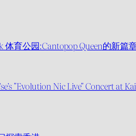
Kai Tak 体育公园:Cantopop Queen的新篇
se’s "Evolution Nic Live" Concert at K