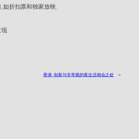
员节目,如折扣票和独家放映.
发现
香港: 创新与非常规的夜生活相会之处
→