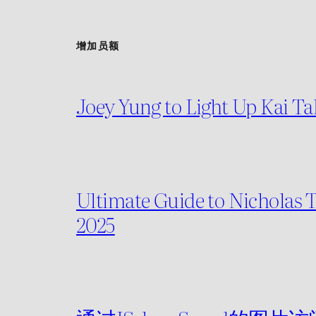
增加员额
Joey Yung to Light Up 
Ultimate Guide to Nicholas T
2025