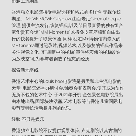
超越主流期望
香港独立电影院接受电影选择和格式的多样性,无视传统
期望。 MoViE MOViE Cityplaza由百老汇Cinematheque
管理,提供主流发行,恢复经典,以及节日最喜爱的独有组合.
豪华贵宾会馆"MM Moments"以折叠皮革座椅和自由出
行的快餐提升了取景体验. 同样地,在M+博物馆内嵌入的
M+ Cinema通过纪录片,视频艺术,以及修复的经典作品来
关注视觉文化. 其"黑暗中的楼梯"事件将宏伟的楼梯改造
为放映空间,为参与者创造了难忘的经历.
探索新地平线
香港艺术中心的Louis Koo电影院是另类和非主流电影的
天堂, 电影院还举办研讨会,独奏会和表演会,使其成为创作
无所不包的艺术中心. 于2021年开机,金色景色电影院展出
由本地出品,国际块块活塞,艺术电影等与香港儿童国际电
影节等特长活动相并列的配乐.
经验,不只是娱乐
香港独立电影院不仅提供观景体验, 卢克剧院以其古董的