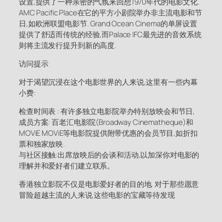
设置,提供了一种亲密的气氛来回想1970年代的电影文化.
AMC Pacific Place在它的平方小剧院举办非主流电影和节
日,如欧洲联盟电影节. Grand Ocean Cinema的单屏设置
提供了舒适而传统的经验,而Palace IFC最先进的音效系统
则将主流发行提升到新的高度.
访问提示
对于渴望沉浸在这个电影世界的人来说,这里有一些内幕
小费:
检查时间表 : 有许多独立电影院举办特别放映会和节日,
成员方案: 百老汇电影院(Broadway Cinematheque)和
MOViE MOViE等电影院提供附带优惠的会员节目,如折扣
票和独家放映.
与社区接触:出席放映后的会谈和活动,以加深你对电影的
理解并和爱好者们建立联系。
香港独立影院不仅是电影爱好者的目的地, 对于那些愿意
冒险超越主流的人来说 这些电影的宝藏等待发现