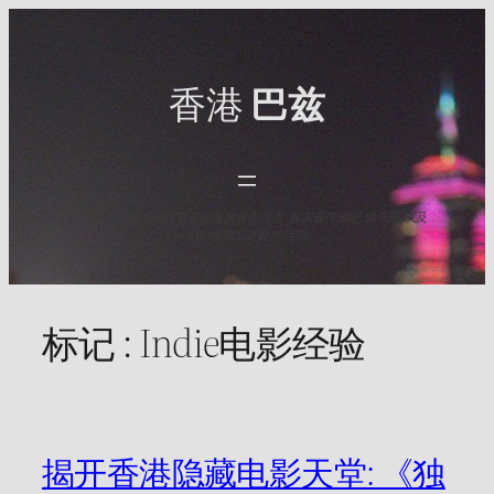
Skip
to
content
香港
巴兹
与HK Baz一起发现香港最出名的夜生活点. 探索最佳酒吧,俱乐部,以及
2025年难忘之夜的活动.
标记 :
Indie电影经验
揭开香港隐藏电影天堂: 《独