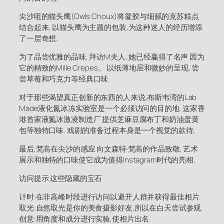
尖沙咀的猫头鹰(Owls Choux)将凝胶与细腻的克苏糕点
结合起来, 以猫头鹰为主题的包装,为这种迷人的经历增添
了一层奇想.
为了品尝优雅的品味, 拜访M夫人, 她已经赢得了名声 因为
它的精致的Mille Crepes。 以纸薄地层和微妙的呈现, 尝
尝草莓和巧克力等经典口味
对于那些渴望真正创新的东西的人来说,布斯韦湾的Lab
Made液化氮冰冻实验室是一个必须访问的目的地. 这家香
港首家液氮冰激凌制造厂 提供芝麻豆腐布丁和奶油蛋黄
包等独特口味. 戏剧的准备过程本身是一个视觉的款待,
最后,梵高在尖沙的感应 向文森特·梵高的作品致敬, 艺术
展示和独特的口味使它成为值得Instagram时代的亮相.
访问提示 这些隐藏的宝石
计时:在非高峰时段进行访问以避开人群并获得最佳相片.
取光:自然取光是你的美食摄影好友,所以在白天尝试参观.
创意:用角度和成分进行实验,使相片出名.