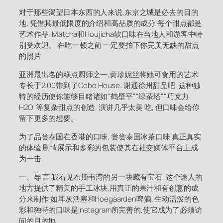
对于那些渴望日本东西的人来说,东京之城是必去的目的
地. 凭借其最低限度的介绍和高品质的成分,每个甜点都是
艺术作品. Matcha和Houjicha软口味在当地人和游客中特
别受欢迎。 在吃一顿之前 一定要拍下你完美无缺的甜点
的照片
亚洲最出名的糕点厨师之一,黄珍妮丝将她可食用的艺术
专长于2:00带到了Cobo House: 谢通徐州甜品吧. 这种独
特的经历使你能够目睹诸如"鹤壁平""绿茶塔""巧克力
H2O"等复杂甜点的创造. 演讲几乎太美 吃, 但口味会给你
留下更多的想要。
为了品尝泰国在香港的口味, 尝尝泰国冰茶口味 真正真实
的体验 剧情展示和多彩的包装使其在社交媒体平台上成
为一击.
一、导 言 我看见布斯韦湾的另一块藏有宝石, 这个迷人的
地方提供了精美的手工冰块,用真正的果汁和有创意的成
分来制作,如耳灰活塞和Hoegaarden啤酒. 生动活泼的色
彩和独特的口味是Instagram所完善的,使它成为了必须访
问的目的地.