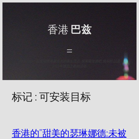
Skip
to
content
香港
巴兹
与HK Baz一起发现香港最出名的夜生活点. 探索最佳酒吧,俱乐部,以及
2025年难忘之夜的活动.
标记 :
可安装目标
香港的"甜美的瑟琳娜德:未被