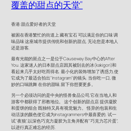
覆盖的甜点的天堂"
香港:甜点爱好者的天堂
被困在香港繁忙的街道上 藏有宝石 可以满足你的口味 调
味品味 这座城市提供传统和创新的甜点, 无论您是本地人
还是游客,
最有光能的斑点之一是位于Causeway Bay中心的After
You. 这家迷人的日本甜点店因其被刮去的冰(kakigori)和
看起来几乎太好吃而得名. 最小化的装饰增加了诱惑力,使
它成为了最适合拍出"Instagram"的镜头. 当你吃一口, 微
妙的口味跳舞 在你的甜味,留下你想要更多。
另一个必须访问的是中央的怪兽食品公司,它在当地人和
游客中都获得了邪教地位。 这个创新的甜点店 提供凝胶
和蛋饼的组合 既独特又具有视觉魅力。 怪异的包装和生
动活泼的颜色使它成为Instagrammers中最喜爱的. 试一
试"夜狼",以深色巧克力凝胶为主角并配有"巧克力芯片蛋",
以进行真正难忘的经历.