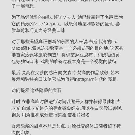
了一层奇想.
为了品尝优雅的品味, 拜访M夫人, 她已经赢得了名声 因为
它的精致的Mille Crepes。 以纸薄地层和微妙的呈现, 尝
尝草莓和巧克力等经典口味
对于那些渴望真正创新的东西的人来说,布斯韦湾的Lab
Made液化氮冰冻实验室是一个必须访问的目的地. 这家香
港首家液氮冰激凌制造厂 提供芝麻豆腐布丁和奶油蛋黄
包等独特口味. 戏剧的准备过程本身是一个视觉的款待,
最后,梵高在尖沙的感应 向文森特·梵高的作品致敬, 艺术
展示和独特的口味使它成为值得Instagram时代的亮相.
访问提示 这些隐藏的宝石
计时:在非高峰时段进行访问以避开人群并获得最佳相片.
取光:自然取光是你的美食摄影好友,所以在白天尝试参观.
创意:用角度和成分进行实验,使相片出名.
香港隐藏的甜点不只是甜点, 并给社交媒体追随者留下持
久的印象。