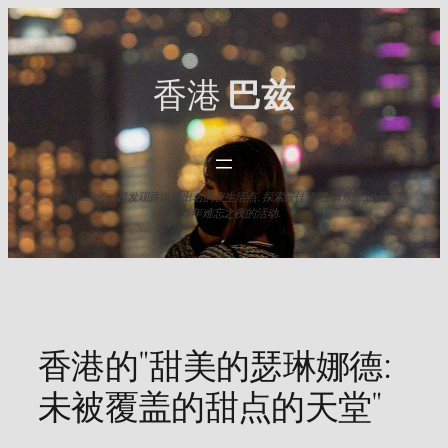
Skip
to
content
香港
巴兹
与HK Baz一起发现香港最出名的夜生活点. 探索最佳酒吧,俱乐部,以及
2025年难忘之夜的活动.
香港的"甜美的瑟琳娜德:
未被覆盖的甜点的天堂"