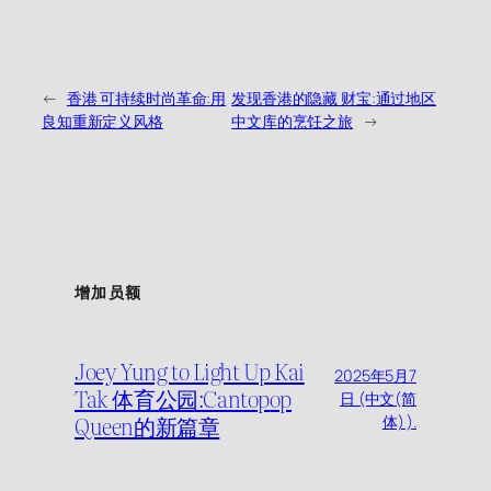
←
香港 可持续时尚革命:用
发现香港的隐藏 财宝:通过地区
良知重新定义风格
中文库的烹饪之旅
→
增加员额
Joey Yung to Light Up Kai
2025年5月7
Tak 体育公园:Cantopop
日 (中文(简
Queen的新篇章
体) ).