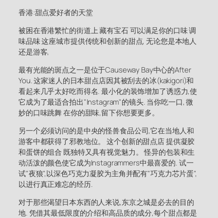
香港:甜点爱好者的天堂
被困在香港繁忙的街道上 藏有宝石 可以满足你的口味 调
味品味 这座城市提供传统和创新的甜点, 无论您是本地人
还是游客,
最有光能的斑点之一是位于Causeway Bay中心的After
You. 这家迷人的日本甜点店因其被刮去的冰(kakigori)和
看起来几乎太好吃而得名. 最小化的装饰增加了诱惑力,使
它成为了最适合拍出"Instagram"的镜头. 当你吃一口, 微
妙的口味跳舞 在你的甜味,留下你想要更多。
另一个必须访问的是中央的怪兽食品公司,它在当地人和
游客中都获得了邪教地位。 这个创新的甜点店 提供凝胶
和蛋饼的组合 既独特又具有视觉魅力。 怪异的包装和生
动活泼的颜色使它成为Instagrammers中最喜爱的. 试一
试"夜狼",以深色巧克力凝胶为主角并配有"巧克力芯片蛋",
以进行真正难忘的经历.
对于那些渴望日本东西的人来说,东京之城是必去的目的
地. 凭借其最低限度的介绍和高品质的成分,每个甜点都是