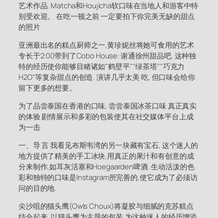
艺术作品. Matcha和Houjicha软口味在当地人和游客中特
别受欢迎。 在吃一顿之前 一定要拍下你完美无缺的甜点
的照片
亚洲最出名的糕点厨师之一,黄珍妮丝将她可食用的艺术
专长于2:00带到了Cobo House: 谢通徐州甜品吧. 这种独
特的经历使你能够目睹诸如"鹤壁平""绿茶塔""巧克力
H2O"等复杂甜点的创造. 演讲几乎太美 吃, 但口味会给你
留下更多的想要。
为了品尝泰国在香港的口味, 尝尝泰国冰茶口味 真正真实
的体验 剧情展示和多彩的包装使其在社交媒体平台上成
为一击.
一、导 言 我看见布斯韦湾的另一块藏有宝石, 这个迷人的
地方提供了精美的手工冰块,用真正的果汁和有创意的成
分来制作,如耳灰活塞和Hoegaarden啤酒. 生动活泼的色
彩和独特的口味是Instagram所完善的,使它成为了必须访
问的目的地.
尖沙咀的猫头鹰(Owls Choux)将凝胶与细腻的克苏糕点
结合起来, 以猫头鹰为主题的包装,为这种迷人的经历增添