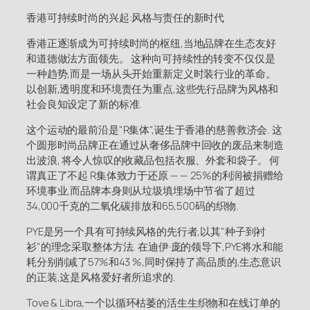
香港可持续时尚的兴起:风格与责任的新时代
香港正逐渐成为可持续时尚的枢纽,当地品牌在生态友好
和道德做法方面领先。 这种向可持续性的转变不仅仅是
一种趋势,而是一场从头开始重新定义时装行业的革命。
以创新,透明度和环境责任为重点,这些先行品牌为风格和
社会良知设定了新的标准.
这个运动的最前沿是"R集体",诞生于香港的慈善救济会. 这
个圆形时尚品牌正在通过从奢侈品牌中回收的废品来制造
出波浪, 将令人惊叹的收藏品包括衣服、外套和袋子。 何
谓真正了不起 R集体致力于还原 — — 25%的利润被捐赠给
环境事业,而品牌本身则从垃圾填埋场中节省了超过
34,000千克的二氧化碳排放和65,500码的织物.
PYE是另一个具有可持续风格的先行者,以其"种子到衬
衫"的理念采取整体方法. 在迪伊·庞的领导下,PYE将水和能
耗分别削减了57%和43 %,同时保持了高品质的,生态意识
的正装,这是风格爱好者所追求的.
Tove & Libra,一个以循环枯萎的活生生织物和在线订单的