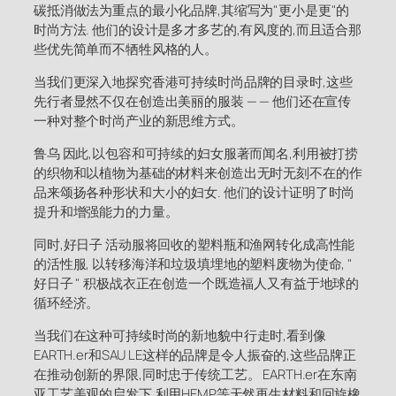
碳抵消做法为重点的最小化品牌,其缩写为"更小是更"的
时尚方法. 他们的设计是多才多艺的,有风度的,而且适合那
些优先简单而不牺牲风格的人。
当我们更深入地探究香港可持续时尚品牌的目录时,这些
先行者显然不仅在创造出美丽的服装 — — 他们还在宣传
一种对整个时尚产业的新思维方式。
鲁乌 因此,以包容和可持续的妇女服著而闻名,利用被打捞
的织物和以植物为基础的材料来创造出无时无刻不在的作
品来颂扬各种形状和大小的妇女. 他们的设计证明了时尚
提升和增强能力的力量。
同时,好日子 活动服将回收的塑料瓶和渔网转化成高性能
的活性服, 以转移海洋和垃圾填埋地的塑料废物为使命, "
好日子 " 积极战衣正在创造一个既造福人又有益于地球的
循环经济。
当我们在这种可持续时尚的新地貌中行走时,看到像
EARTH.er和SAU LE这样的品牌是令人振奋的,这些品牌正
在推动创新的界限,同时忠于传统工艺。 EARTH.er在东南
亚工艺美观的启发下,利用HEMP等天然再生材料和回旋橡