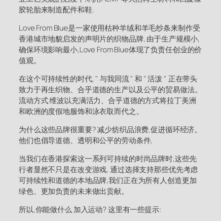
胶轮胎来制造配件和鞋.
Love From Blue是一家使用枯种羊绒和羊毛纱条来制作受
香港城市地貌启发的声明片的织物品牌, 由于生产规模小,
确保环境影响最小,Love From Blue体现了负责任创业的价
值观。
在这个可持续性的时代, " 与我同流 " 和 " 活泼 " 正在带头
致力于再生织物、合乎道德的生产以及公平的贸易做法。
流动方式 维波以充满活力、合乎道德的方式将拉丁美洲
和欧洲的度假地服饰和泳衣取而代之。
为什么这些品牌很重要? 减少纺织品浪费,促进循环经济。
他们也倡导道德、透明和公平的劳动条件,
当我们在香港探索这一系列可持续的时尚品牌时,这些先
行者显然不只是在改变游戏, 通过选择支持那些优先考虑
可持续性和道德的本地品牌,我们正在为所有人创造更加
绿色、更加负责的未来做出贡献。
所以,你能做什么 加入运动? 这里有一些提示: