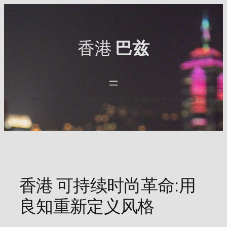
Skip
to
content
香港
巴兹
与HK Baz一起发现香港最出名的夜生活点. 探索最佳酒吧,俱乐部,以及
2025年难忘之夜的活动.
香港 可持续时尚革命:用
良知重新定义风格