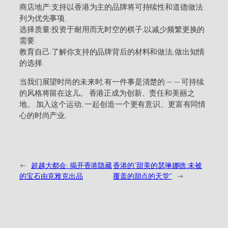
商店地产:支持以香港为主的品牌将可持续性和道德做法
列为优先事项.
选择质量:投资于耐用而无时空的棋子,以减少频繁更换的
需要.
教育自己:了解你支持的品牌背后的材料和做法,做出知情
的选择.
当我们展望时尚的未来时,有一件事是清楚的 — — 可持续
的风格将留在这儿。 香港正成为创新、责任和美丽之
地。 加入这个运动, 一起创造一个更有意识、更富有同情
心的时尚产业,
←
超越大都会: 揭开香港隐藏
香港的"甜美的瑟琳娜德:未被
的宝石由克雅克出品
覆盖的甜点的天堂"
→