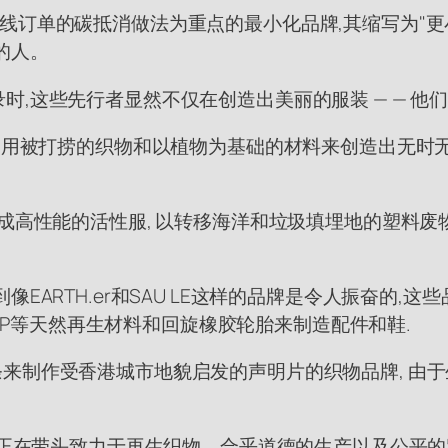
织物和在线订单的碳抵消做法为重点的最小化品牌,其缩写为"
的人。
时,这些先行者显然不仅在创造出美丽的服装 — — 
,利用被打捞的织物和以植物为基础的材料来创造出无时
。
高性能的活性服, 以转移海洋和垃圾填埋地的塑料废物为使
EARTH.er和SAU LE这样的品牌是令人振奋的,
HEMP等天然再生材料和回旋橡胶轮胎来制造配件和鞋.
纱条来制作受香港城市地貌启发的声明片的织物品牌, 由于生产规
 活泼 " 正在带头致力于再生织物、合乎道德的生产以及公