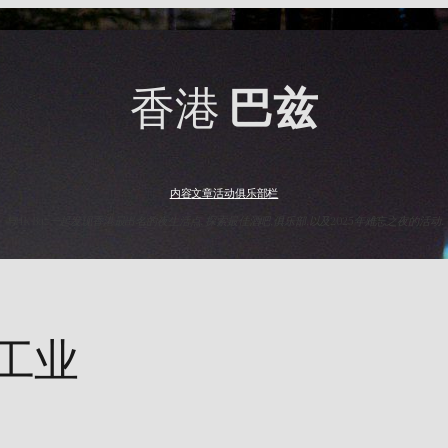
香港
巴兹
内容
文章
活动
俱乐部
栏
与HK Baz一起发现香港最出名的夜生活点. 探索最佳酒吧,俱乐部,以及2025年难忘之夜的活动.
工业