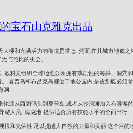
藏的宝石由克雅克出品
大楼和充满活力的街道是常态. 然而,在其城市地貌之
了无与伦比的机会。
. 教科文组织全球地理公园拥有戏剧性的海拱、洞穴和
。 夏普岛和布吕克岛都位于地公园内,是皮划艇必须参观
海洞.
乘轮渡从西阁码头到夏普岛,或者从沙河滩加入有导游的游
导游人员,"海克港"提供适合所有技能水平的全面出行.
规模和光荣性 足以提醒大自然的力量和美丽 这个目的地