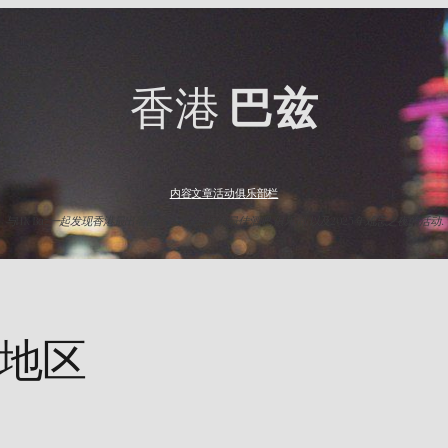
香港
巴兹
内容
文章
活动
俱乐部
栏
与HK Baz一起发现香港最出名的夜生活点. 探索最佳酒吧,俱乐部,以及2025年难忘之夜的活动.
滚地区