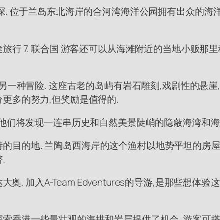
. 位于兰岛东北海岸的合河湾海洋公园拥有出众的海洋生
7. 联合国 游客还可以从海滩附近的当地小贩那里租到皮划
另一种冒险. 这座古老的岛屿有岩石雕刻,戏剧性的悬崖,
更多的努力,但奖励是值得的.
 他们将发现一连串历史和自然美景陡峭的隐蔽海湾和
个独特的目的地. 兰陶岛西海岸的这个渔村以地势平坦的房
.
奥. 加入A-Team Edventures的导游,是那
港一些最壮观的海拱和岩层提供了机会. 游客可搭乘从杭