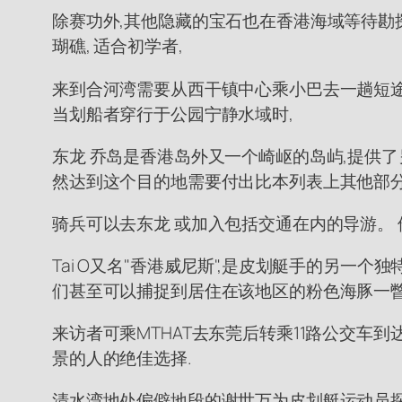
除赛功外,其他隐藏的宝石也在香港海域等待勘探
瑚礁, 适合初学者,
来到合河湾需要从西干镇中心乘小巴去一趟短途旅行 
当划船者穿行于公园宁静水域时,
东龙 乔岛是香港岛外又一个崎岖的岛屿,提供了
然达到这个目的地需要付出比本列表上其他部分
骑兵可以去东龙 或加入包括交通在内的导游。
Tai O又名"香港威尼斯",是皮划艇手的另一
们甚至可以捕捉到居住在该地区的粉色海豚一瞥
来访者可乘MTHAT去东莞后转乘11路公交车到达大
景的人的绝佳选择.
清水湾地处偏僻地段的谢世万为皮划艇运动员探索香