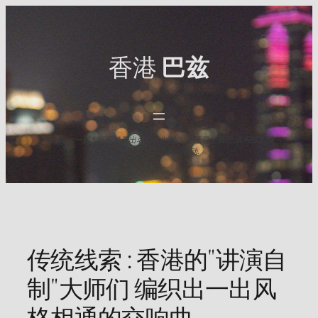
Skip
to
content
香港
巴兹
与HK Baz一起发现香港最出名的夜生活点. 探索最佳酒吧,俱乐部,以及
2025年难忘之夜的活动.
传统线索 : 香港的"讲演自
制"大师们 编织出一出风
格相通的交响曲