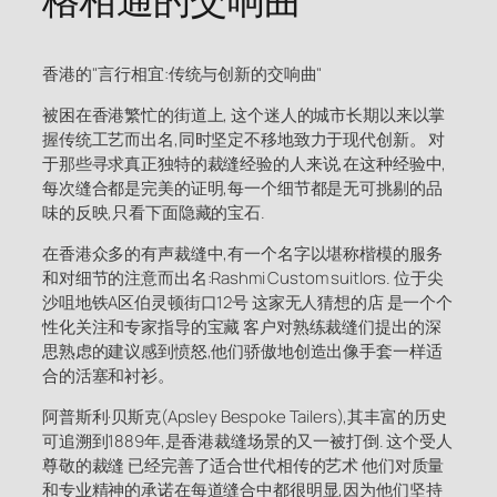
香港的"言行相宜:传统与创新的交响曲"
被困在香港繁忙的街道上, 这个迷人的城市长期以来以掌
握传统工艺而出名,同时坚定不移地致力于现代创新。 对
于那些寻求真正独特的裁缝经验的人来说,在这种经验中,
每次缝合都是完美的证明,每一个细节都是无可挑剔的品
味的反映,只看下面隐藏的宝石.
在香港众多的有声裁缝中,有一个名字以堪称楷模的服务
和对细节的注意而出名:Rashmi Custom suitlors. 位于尖
沙咀地铁A区伯灵顿街口12号 这家无人猜想的店 是一个个
性化关注和专家指导的宝藏 客户对熟练裁缝们提出的深
思熟虑的建议感到愤怒,他们骄傲地创造出像手套一样适
合的活塞和衬衫。
阿普斯利·贝斯克(Apsley Bespoke Tailers),其丰富的历史
可追溯到1889年,是香港裁缝场景的又一被打倒. 这个受人
尊敬的裁缝 已经完善了适合世代相传的艺术 他们对质量
和专业精神的承诺在每道缝合中都很明显,因为他们坚持