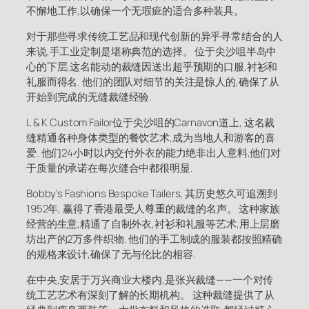
不懈地工作,以确保一个无瑕疵的适合多种装具。
对于那些寻求传统工艺品和现代创新的异乎寻常结合的人
来说,手工业定制是堪称典范的选择。 位于尖沙咀半岛中
心的下层,这名能动的裁缝因送出超乎预期的口服,衬衫和
礼服而得名. 他们的团队对细节的关注是惊人的,确保了从
开始到完成的无缝裁缝经验.
L & K Custom Failor位于尖沙咀的Carnavon道上, 这名裁
缝精通各种身体类型的餐饮艺术,成为当地人和游客的喜
爱. 他们24小时以内交付外衣的能力绝非出人意料,他们对
于质量的承诺在每次缝合中都很明显.
Bobby's Fashions Bespoke Tailers, 其历史悠久可追溯到
1952年, 赢得了香港最受人尊重的裁缝的名声。 这种家族
经营的生意,精通了自制外衣,衬衫和礼服等艺术,用上层磨
坊出产的2万多件织物. 他们的手工制成的服装都按照精确
的规格来设计,确保了无与伦比的相容.
在中央,安居于万兴商业大楼内,是张兴裁缝——一个对传
统工艺艺术有深刻了解的长期机构。 这种裁缝提供了从