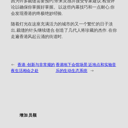
因为许多裁缝需要预约;带来灵感并接受专家建议;检查评
论以确保你掌握好掌握。 以这些内幕技巧和一点耐心,你
会发现香港的终极绝妙经验,
随着灯光在这座充满活力的城市的又一个繁忙的日子淡
出,裁缝的针头继续缝合,创造了几代人将珍藏的杰作. 在你
走遍香港风起云涌的街道时,
←
香港: 创新与非常规的
香港地下会馆场景:近地点和实验音
夜生活相会之处
乐的生动生态系统
→
增加员额