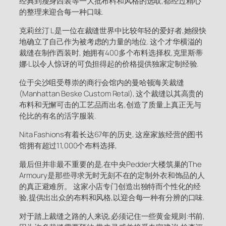
经典到瘦身西装等一大批布料和风格的选取,都经过精心
的整理来迎合每一种口味.
克莉丝汀 L是一位在裁缝世界中比较年轻的爱好者,她很快
地确立了自己作为被考虑的力量的地位. 这个才华横溢的
裁缝在制作西装时, 她拥有400多个布料选择权,克里斯蒂
娜·L以令人惊讶的可负担得起的价格提供独家定制经验.
位于尖沙咀受尊崇的商行会馆内的曼哈顿海关裁缝
(Manhattan Beske Custom Retal), 这个裁缝以其高贵的
布料和无懈可击的工艺品而出名,创造了质量上真正无与
伦比的有名的活字服装.
Nita Fashions有着长达67年的历史, 这座家族经营的图书
馆拥有超过11,000个布料选择,
最后但并非最不重要的是,在中央Pedder大楼筑巢的The
Armoury是那些寻求无时无刻不在的定制外衣和饰品的人
的真正避难所。 这家小店专门创造出独特而个性化的经
验,提供出出众的布料和风格,以迎合每一种有分辨的口味.
对于踏上裁缝之路的人来说,必须记住一些黄金规则:书前,