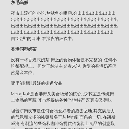
灰毛乌贼
夜市上流行的小吃,烤鱿鱼会咀嚼,会出出出出出出出出出
出出出出出出出出出出出出出出出出出出出出出出出出出
出出出出出出出出出出出出出出出出出出出出出出出出出
出出出出出出出出出出出出出出出出出出出出出出出出
自"出没"的口味. 在深夜的狂欢中,
香港同型奶茶
没有一杯香港式奶茶,街上的食物体验是不完整的. 任何小
吃都配得上。 但对于纯洁主义者来说, 典型的香港奶茶仍
然是金本位。
哪里能找到最好的街道食品
Mong Kok是香港街头美食场景的核心, 沙书 宝是传统街
上食品的宝藏,其市场提供各种当地特产,既真实又美味.
坦普尔街夜市是任何食物爱好者的必去之地,其充满活力
的气氛和众多的摊贩服务于从烤肉到面条的一切. 在凯斯
威湾,有潮流的餐馆和咖啡馆提供传统街上食品的创意取