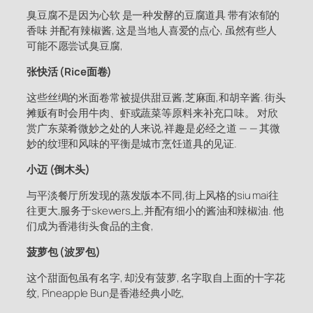
臭豆腐不是因为心软 是一种发酵的豆腐道具 带有浓郁的
香味 并配有辣椒酱, 这是当地人喜爱的点心, 虽然有些人
可能不愿尝试臭豆腐,
张快活 (Rice面卷)
这些丝绸的米面卷常被提供甜豆酱,芝麻面,和胡辛酱. 街头
摊贩有时会用牛肉、虾或蔬菜等原料来补充口味。 对欣
赏广东菜肴微妙之处的人来说,祥趣是必经之道 — — 其微
妙的纹理和风味的平衡是城市烹饪道具的见证.
小迈 (倒木头)
与平淡餐厅所发现的蒸发版本不同,街上风格的siu mai往
往更大,服务于skewers上,并配有细小的酱油和辣椒油. 他
们成为香港街头食品的主食,
菠萝包 (波罗包)
这个甜面包虽有名字, 却没有菠萝, 名字取自上面的十字花
纹, Pineapple Bun是香港经典小吃,