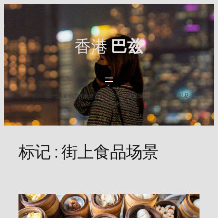
Skip
to
content
香港
巴兹
与HK Baz一起发现香港最出名的夜生活点. 探索最佳酒吧,俱乐部,以及
2025年难忘之夜的活动.
标记 :
街上食品场景