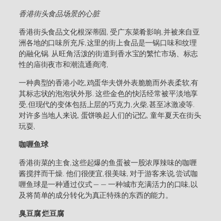
香港街头食品场景的心脏
香港街头食品文化根深蒂固, 受广东菜肴影响,并被来自亚
洲各地的口味所充斥,这里的街上食品是一锅口味和纹理
的融化锅. 从旺角活泼的街道到香水宝的繁忙市场、标志
性的庙街夜市和潮流通商湾,
一种典型的香港小吃,鸡蛋华夫饼外表脆脆而外表柔软,有
其标志状的泡泡状外形. 这些金色的快活经常被平淡地享
受,但现代的变体包括上层的巧克力,火柴,甚至冰激凌等.
对许多当地人来说, 蛋饼唤起人们的记忆, 童年夏天在街头
玩耍,
咖喱鱼球
香港街菜的主食,这些起爆的鱼蛋被一股浓厚辣味的咖喱
酱搅拌而干燥. 他们很便宜,很美味, 对于游客来说,尝试咖
喱鱼球是一种通过仪式 — — 一种城市充满活力的口味,以
及将简单的成分转化为真正特殊的东西的能力。
臭豆腐 烂豆腐