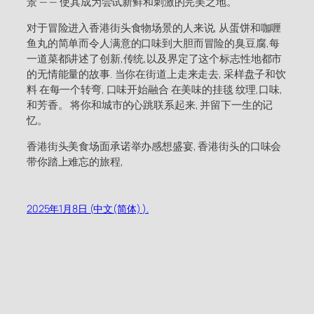
景 — — 使其成为尝试新鲜和刺激的完美之地。
对于冒险进入香港街头食物场景的人来说, 从蛋饼和咖喱
鱼丸的简单而令人满意的口味到大胆而冒险的臭豆腐,每
一道菜都讲述了创新,传统,以及界定了这个标志性地都市
的无情能量的故事. 当你在街道上走来走去, 采样盘子和饮
料 在每一个转弯, 口味开始融合 在美味的挂毯 纹理,口味,
和芳香。 将你和城市的心跳联系起来, 并留下一生的记
忆。
香港街头美食场面承诺举办感想盛宴, 香港街头的口味会
带你踏上难忘的旅程,
2025年1月8日 (中文(简体) ).